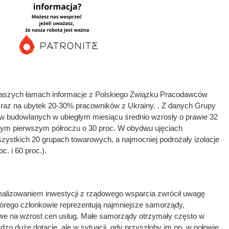
naszych łamach informacje z Polskiego Związku Pracodawców
raz na ubytek 20-30% pracowników z Ukrainy. . Z danych Grupy
w budowlanych w ubiegłym miesiącu średnio wzrosły o prawie 32
ałym pierwszym półroczu o 30 proc. W obydwu ujęciach
ystkich 20 grupach towarowych, a najmocniej podrożały izolacje
c. i 60 proc.).
realizowaniem inwestycji z rządowego wsparcia zwrócił uwagę
órego członkowie reprezentują najmniejsze samorządy,
liwe na wzrost cen usług. Małe samorządy otrzymały często w
dzo duże dotację, ale w sytuacji, gdy przyszłoby im np. w połowie