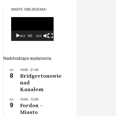
WARTE OBEJRZENIA:
Odtwarzacz
video
00:00
03:56
Nadchodzące wydarzenia
19:00
-
21:00
SIE
8
Bridgertonowie
nad
Kanałem
10:00
-
12:00
SIE
9
Fordon –
Miasto