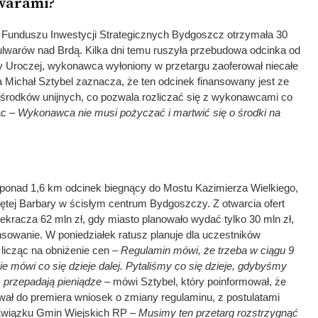
lwarami?
 Funduszu Inwestycji Strategicznych Bydgoszcz otrzymała 30
bulwarów nad Brdą. Kilka dni temu ruszyła przebudowa odcinka od
y Uroczej, wykonawca wyłoniony w przetargu zaoferował niecałe
a Michał Sztybel zaznacza, że ten odcinek finansowany jest ze
środków unijnych, co pozwala rozliczać się z wykonawcami co
ac
– Wykonawca nie musi pożyczać i martwić się o środki na
y ponad 1,6 km odcinek biegnący do Mostu Kazimierza Wielkiego,
ętej Barbary w ścisłym centrum Bydgoszczy. Z otwarcia ofert
zekracza 62 mln zł, gdy miasto planowało wydać tylko 30 mln zł,
nsowanie. W poniedziałek ratusz planuje dla uczestników
 licząc na obniżenie cen
– Regulamin mówi, że trzeba w ciągu 9
nie mówi co się dzieje dalej. Pytaliśmy co się dzieje, gdybyśmy
 przepadają pieniądze
– mówi Sztybel, który poinformował, że
wał do premiera wniosek o zmiany regulaminu, z postulatami
wiązku Gmin Wiejskich RP –
Musimy ten przetarg rozstrzygnąć