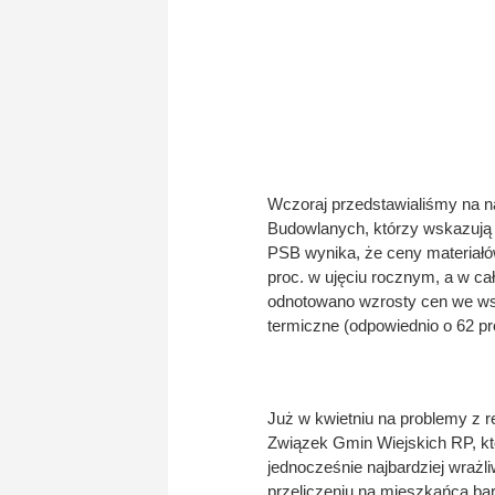
Wczoraj przedstawialiśmy na 
Budowlanych, którzy wskazują 
PSB wynika, że ceny materiałó
proc. w ujęciu rocznym, a w c
odnotowano wzrosty cen we wsz
termiczne (odpowiednio o 62 pro
Już w kwietniu na problemy z 
Związek Gmin Wiejskich RP, kt
jednocześnie najbardziej wraż
przeliczeniu na mieszkańca bar