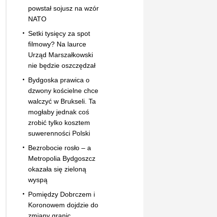
powstał sojusz na wzór
NATO
Setki tysięcy za spot
filmowy? Na laurce
Urząd Marszałkowski
nie będzie oszczędzał
Bydgoska prawica o
dzwony kościelne chce
walczyć w Brukseli. Ta
mogłaby jednak coś
zrobić tylko kosztem
suwerenności Polski
Bezrobocie rosło – a
Metropolia Bydgoszcz
okazała się zieloną
wyspą
Pomiędzy Dobrczem i
Koronowem dojdzie do
zmiany granic