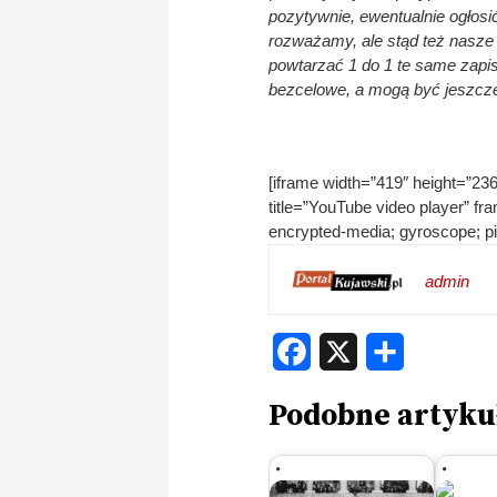
pozytywnie, ewentualnie ogłosić
rozważamy, ale stąd też nasze
powtarzać 1 do 1 te same zapi
bezcelowe, a mogą być jeszcze
[iframe width=”419″ height=”2
title=”YouTube video player” fr
encrypted-media; gyroscope; pict
admin
Facebook
X
Share
Podobne artyku