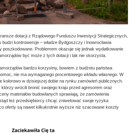
e transze dotacji z Rządowego Funduszu Inwestycji Strategicznych,
w budzi kontrowersje – władze Bydgoszczy i Inowrocławia
tały poszkodowane. Problemem okazuje się jednak wydatkowanie
amorządów być może z tych dotacji i tak nie skorzysta.
 samorządów bardzo korzystny, bowiem z budżetu państwa
 pomoc, nie ma wymaganego procentowego wkładu własnego. W
ie kolorowo w dzisiejszej dobie na rynku zamówień publicznych.
którzy wrócili bronić swojego kraju przed agresorem oraz
 ceny materiałów budowlanych sprawiają, że zamówienia
 stąd też przedsiębiorcy chcąc zniwelować swoje ryzyka
co oferty są nawet kilkukrotnie wyższe niż szacowane koszty