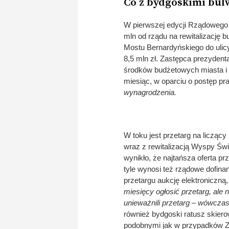
Co z bydgoskimi bu
W pierwszej edycji Rządowego
mln od rządu na rewitalizację 
Mostu Bernardyńskiego do ulic
8,5 mln zł. Zastępca prezydent
środków budżetowych miasta i 
miesiąc, w oparciu o postęp pr
wynagrodzenia.
W toku jest przetarg na licząc
wraz z rewitalizacją Wyspy Świ
wynikło, że najtańsza oferta pr
tyle wynosi też rządowe dofina
przetargu aukcję elektroniczną,
miesięcy ogłosić przetarg, ale 
unieważnili przetarg – wówczas
również bydgoski ratusz skiero
podobnymi jak w przypadków Z