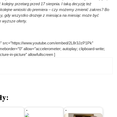
 kolejny przetarg przed 17 sierpnia. I taką decyzję też
 kolejne wnioski do premiera – czy możemy zmienić zakres? Bo
sy, gdy wszystko drożeje z miesiąca na miesiąc może być
 wyższe oferty.
36″ src=”https://www.youtube.com/embed/2L8r3JzP1Pk”
ameborder=”0″ allow=”accelerometer; autoplay; clipboard-write;
ure-in-picture” allowfullscreen ]
ły: