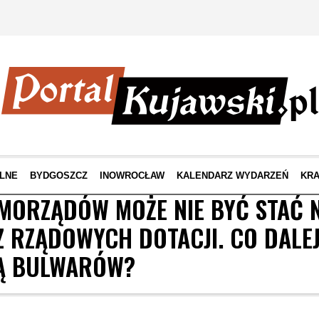
LNE
BYDGOSZCZ
INOWROCŁAW
KALENDARZ WYDARZEŃ
KRA
AMORZĄDÓW MOŻE NIE BYĆ STAĆ 
Z RZĄDOWYCH DOTACJI. CO DALEJ
JĄ BULWARÓW?