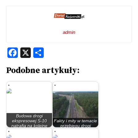
admin
Facebook
X
Share
Podobne artykuły:
Budowa drogi
ekspresowej S-10
Fakty i mity w temacie
natrafia na kolejne
przebiegu drogi
przeszkody
ekspresowej S-10