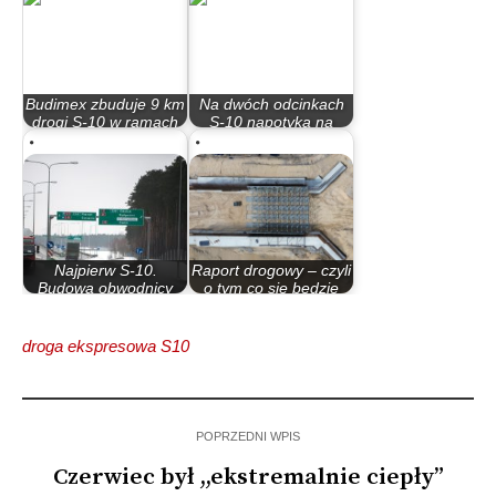
Budimex zbuduje 9 km
Na dwóch odcinkach
drogi S-10 w ramach
S-10 napotyka na
południowej…
problemy, co…
Najpierw S-10.
Raport drogowy – czyli
Budowa obwodnicy
o tym co się będzie
Brzozy może ruszyć…
działo…
droga ekspresowa S10
POPRZEDNI WPIS
Czerwiec był ,,ekstremalnie ciepły”