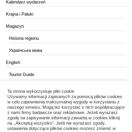
Kalendarz wydarzeń
Krajna i Pałuki
Magazyn
Historia regionu
Українська мова
English
Tourist Guide
Ta strona wykorzystuje pliki cookie
KONTAKT
Używamy informacji zapisanych za pomocą plików cookies
w celu zapewnienia maksymalnej wygody w korzystaniu z
redakcja@portalkujawski.pl
naszego serwisu. Mogą też korzystać z nich współpracujące
z nami firmy badawcze oraz reklamowe. Jeżeli wyrażasz
Redakcja
zgodę na zapisywanie informacji zawartej w cookies kliknij
na ,,Akceptuj wszystko". Jeśli nie wyrażasz zgody,
ustawienia dotyczące plików cookies możesz zmienić w