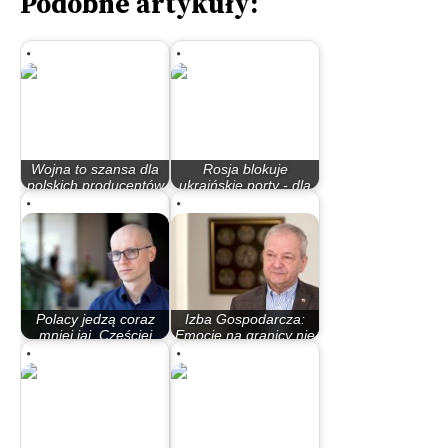
Podobne artykuły:
Wojna to szansa dla
Rosja blokuje
polskich producentów
ukraińskie porty - dla
drobiu i…
jednych państw…
Polacy jedzą coraz
Izba Gospodarcza:
mniej jaj. Częściej
Emocje na granicy nie
sięgają po te…
służą…