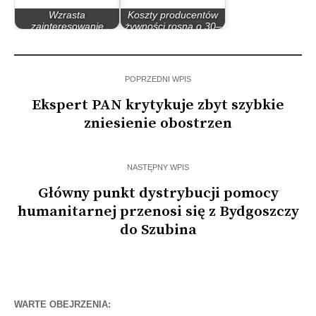
Wzrasta
Koszty producentów
zainteresowanie
żywności rosną o 30–
Polaków żywnością…
40 proc.…
POPRZEDNI WPIS
Ekspert PAN krytykuje zbyt szybkie
zniesienie obostrzen
NASTĘPNY WPIS
Główny punkt dystrybucji pomocy
humanitarnej przenosi się z Bydgoszczy
do Szubina
WARTE OBEJRZENIA: