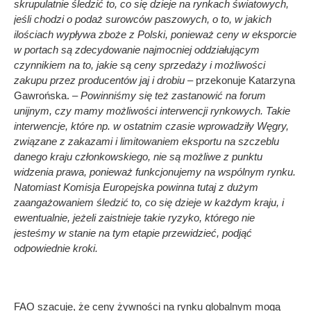
skrupulatnie śledzić to, co się dzieje na rynkach światowych,
jeśli chodzi o podaż surowców paszowych, o to, w jakich
ilościach wypływa zboże z Polski, ponieważ ceny w eksporcie
w portach są zdecydowanie najmocniej oddziałującym
czynnikiem na to, jakie są ceny sprzedaży i możliwości
zakupu przez producentów jaj i drobiu –
przekonuje Katarzyna
Gawrońska. –
Powinniśmy się też zastanowić na forum
unijnym, czy mamy możliwości interwencji rynkowych. Takie
interwencje, które np. w ostatnim czasie wprowadziły Węgry,
związane z zakazami i limitowaniem eksportu na szczeblu
danego kraju członkowskiego, nie są możliwe z punktu
widzenia prawa, ponieważ funkcjonujemy na wspólnym rynku.
Natomiast Komisja Europejska powinna tutaj z dużym
zaangażowaniem śledzić to, co się dzieje w każdym kraju, i
ewentualnie, jeżeli zaistnieje takie ryzyko, którego nie
jesteśmy w stanie na tym etapie przewidzieć, podjąć
odpowiednie kroki.
FAO szacuje, że ceny żywności na rynku globalnym mogą