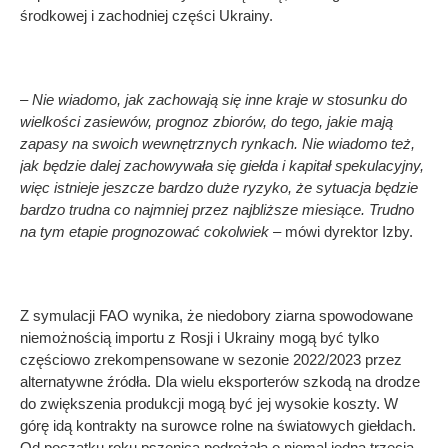
środkowej i zachodniej części Ukrainy.
– Nie wiadomo, jak zachowają się inne kraje w stosunku do
wielkości zasiewów, prognoz zbiorów, do tego, jakie mają
zapasy na swoich wewnętrznych rynkach. Nie wiadomo też,
jak będzie dalej zachowywała się giełda i kapitał spekulacyjny,
więc istnieje jeszcze bardzo duże ryzyko, że sytuacja będzie
bardzo trudna co najmniej przez najbliższe miesiące. Trudno
na tym etapie prognozować cokolwiek
– mówi dyrektor Izby.
Z symulacji FAO wynika, że niedobory ziarna spowodowane
niemożnością importu z Rosji i Ukrainy mogą być tylko
częściowo zrekompensowane w sezonie 2022/2023 przez
alternatywne źródła. Dla wielu eksporterów szkodą na drodze
do zwiększenia produkcji mogą być jej wysokie koszty. W
górę idą kontrakty na surowce rolne na światowych giełdach.
Od początku roku pszenica podrożała o niemal jedną trzecią,