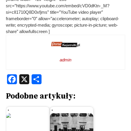
src=”https://www.youtube.com/embed/cVD0dKtn-_M?
si=clI1710Q8D0xfjms” title=”YouTube video player”
frameborder=”0″ allow=”accelerometer; autoplay; clipboard-
write; encrypted-media; gyroscope; picture-in-picture; web-
share” allowfullscreen ]
admin
Facebook
X
Share
Podobne artykuły: