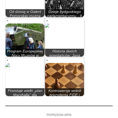
Od dzisiaj w Galerii
Dzieje bydgoskiego
Pomorskiej można
parlamentaryzmu - II
zobaczyć ponad…
Rzeczypospolita
Program Europejskiej
Historia dwóch
Nocy Muzeów w
powstańców: Jana
Bydgoszczy
Gralaka i Jana Kujawy
Powstaje wielki „plan
Kontrowersje wokół
Marshalla” dla
prezydenta FIDE i
Ukrainy.…
postawy PZSzach…
POPRZEDNI WPIS