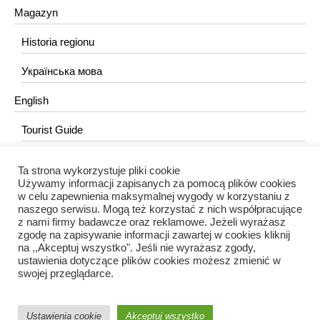
Magazyn
Historia regionu
Українська мова
English
Tourist Guide
Ta strona wykorzystuje pliki cookie
KONTAKT
Używamy informacji zapisanych za pomocą plików cookies
w celu zapewnienia maksymalnej wygody w korzystaniu z
redakcja@portalkujawski.pl
naszego serwisu. Mogą też korzystać z nich współpracujące
z nami firmy badawcze oraz reklamowe. Jeżeli wyrażasz
Redakcja
zgodę na zapisywanie informacji zawartej w cookies kliknij
na ,,Akceptuj wszystko". Jeśli nie wyrażasz zgody,
ustawienia dotyczące plików cookies możesz zmienić w
swojej przeglądarce.
Ustawienia cookie
Akceptuj wszystko