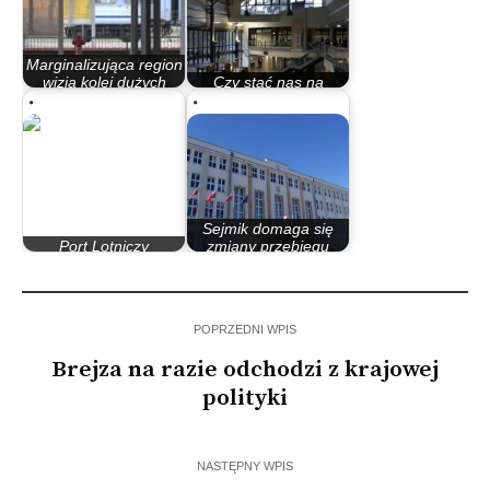
Marginalizująca region
wizja kolei dużych
Czy stać nas na
prędkości…
posiadanie lotniska?
Sejmik domaga się
Port Lotniczy
zmiany przebiegu
Bydgoszcz-Toruń?
kolei dużych…
POPRZEDNI WPIS
Brejza na razie odchodzi z krajowej
polityki
NASTĘPNY WPIS