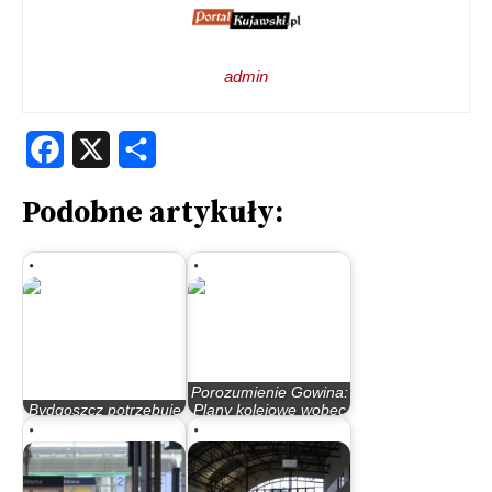
admin
Facebook
X
Share
Podobne artykuły:
Porozumienie Gowina:
Bydgoszcz potrzebuje
Plany kolejowe wobec
debaty o CPK
Bydgoszczy…