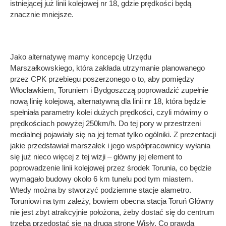
istniejącej już linii kolejowej nr 18, gdzie prędkości będą
znacznie mniejsze.
Jako alternatywę mamy koncepcję Urzędu
Marszałkowskiego, która zakłada utrzymanie planowanego
przez CPK przebiegu poszerzonego o to, aby pomiędzy
Włocławkiem, Toruniem i Bydgoszczą poprowadzić zupełnie
nową linię kolejową, alternatywną dla linii nr 18, która będzie
spełniała parametry kolei dużych prędkości, czyli mówimy o
prędkościach powyżej 250km/h. Do tej pory w przestrzeni
medialnej pojawiały się na jej temat tylko ogólniki. Z prezentacji
jakie przedstawiał marszałek i jego współpracownicy wyłania
się już nieco więcej z tej wizji – główny jej element to
poprowadzenie linii kolejowej przez środek Torunia, co będzie
wymagało budowy około 6 km tunelu pod tym miastem.
Wtedy można by stworzyć podziemne stacje alametro.
Toruniowi na tym zależy, bowiem obecna stacja Toruń Główny
nie jest zbyt atrakcyjnie położona, żeby dostać się do centrum
trzeba przedostać się na drugą stronę Wisły. Co prawda