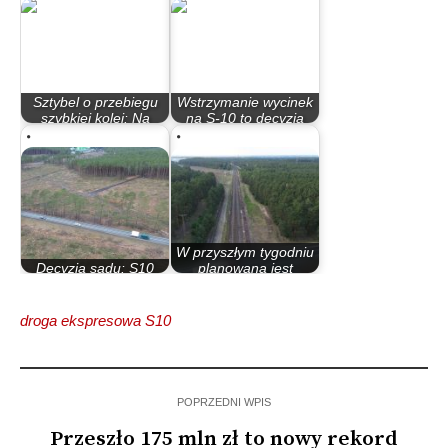
Sztybel o przebiegu
Wstrzymanie wycinek
szybkiej kolei: Na
na S-10 to decyzja
dzisiaj nie…
Lasów…
W przyszłym tygodniu
Decyzja sądu: S10
planowana jest
można dalej budować!
rozprawa mogąca…
droga ekspresowa S10
POPRZEDNI WPIS
Przeszło 175 mln zł to nowy rekord