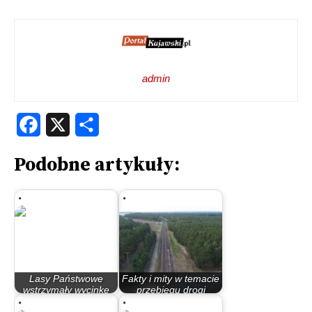
admin
Facebook
X
Share
Podobne artykuły:
Lasy Państwowe
Fakty i mity w temacie
wstrzymały wycinkę
przebiegu drogi
drzew pod budowę…
ekspresowej S-10