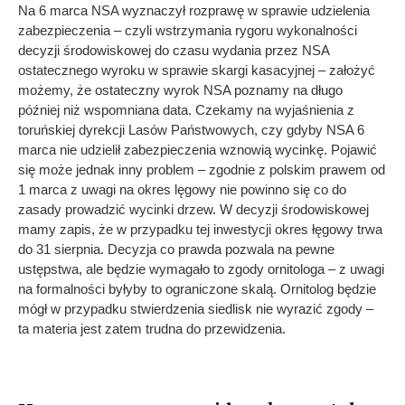
Na 6 marca NSA wyznaczył rozprawę w sprawie udzielenia
zabezpieczenia – czyli wstrzymania rygoru wykonalności
decyzji środowiskowej do czasu wydania przez NSA
ostatecznego wyroku w sprawie skargi kasacyjnej – założyć
możemy, że ostateczny wyrok NSA poznamy na długo
później niż wspomniana data. Czekamy na wyjaśnienia z
toruńskiej dyrekcji Lasów Państwowych, czy gdyby NSA 6
marca nie udzielił zabezpieczenia wznowią wycinkę. Pojawić
się może jednak inny problem – zgodnie z polskim prawem od
1 marca z uwagi na okres lęgowy nie powinno się co do
zasady prowadzić wycinki drzew. W decyzji środowiskowej
mamy zapis, że w przypadku tej inwestycji okres łęgowy trwa
do 31 sierpnia. Decyzja co prawda pozwala na pewne
ustępstwa, ale będzie wymagało to zgody ornitologa – z uwagi
na formalności byłyby to ograniczone skalą. Ornitolog będzie
mógł w przypadku stwierdzenia siedlisk nie wyrazić zgody –
ta materia jest zatem trudna do przewidzenia.