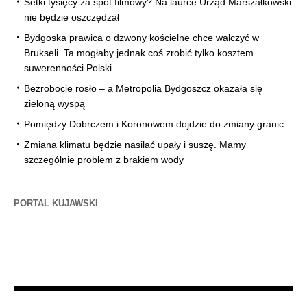
Setki tysięcy za spot filmowy? Na laurce Urząd Marszałkowski
nie będzie oszczędzał
Bydgoska prawica o dzwony kościelne chce walczyć w
Brukseli. Ta mogłaby jednak coś zrobić tylko kosztem
suwerenności Polski
Bezrobocie rosło – a Metropolia Bydgoszcz okazała się
zieloną wyspą
Pomiędzy Dobrczem i Koronowem dojdzie do zmiany granic
Zmiana klimatu będzie nasilać upały i suszę. Mamy
szczególnie problem z brakiem wody
PORTAL KUJAWSKI