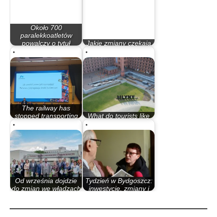
Około 700
paralekkoatletów
powalczy o tytuł
Jakie zmiany czekają
mistrza…
uczelnie wyższe?
The railway has
stopped transporting
What do tourists like
coal. What is…
about Bydgoszcz?
Od września dojdzie
Tydzień w Bydgoszcz:
do zmian we władzach
inwestycje, zmiany i
UTP
ważne…