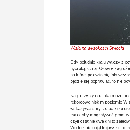
Wisła na wysokości Świecia
Gdy południe kraju walczy z p
hydrologiczną. Główne zagrożeni
na której pojawiła się fala we
będzie się poprawiać, to nie p
Na pierwszy rzut oka może brzm
rekordowo niskim poziomie Wis
wskazywaliśmy, że po kilku ul
mało, aby mógł pływać prom w 
czyli ostatnie dwa dni to zaled
Wodnej nie objął kujawsko-pomo