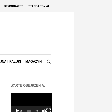
DEMOKRATES
STANDARDY AI
JNA I PAŁUKI
MAGAZYN
WARTE OBEJRZENIA:
Odtwarzacz
video
00:00
03:56