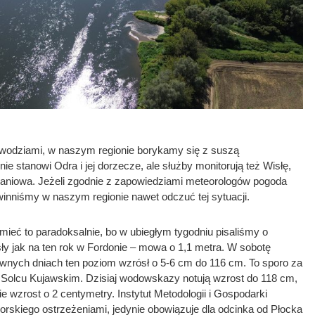
owodziami, w naszym regionie borykamy się z suszą
e stanowi Odra i jej dorzecze, ale służby monitorują też Wisłę,
zbraniowa. Jeżeli zgodnie z zapowiedziami meteorologów pogoda
owinniśmy w naszym regionie nawet odczuć tej sytuacji.
ieć to paradoksalnie, bo w ubiegłym tygodniu pisaliśmy o
ły jak na ten rok w Fordonie – mowa o 1,1 metra. W sobotę
ewnych dniach ten poziom wzrósł o 5-6 cm do 116 cm. To sporo za
Solcu Kujawskim. Dzisiaj wodowskazy notują wzrost do 118 cm,
wie wzrost o 2 centymetry. Instytut Metodologii i Gospodarki
rskiego ostrzeżeniami, jedynie obowiązuje dla odcinka od Płocka