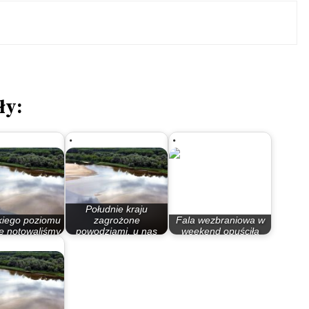
ły:
Południe kraju
kiego poziomu
zagrożone
Fala wezbraniowa w
ie notowaliśmy
powodziami, u nas
weekend opuściła
 kilku lat
nie…
Bydgoszcz