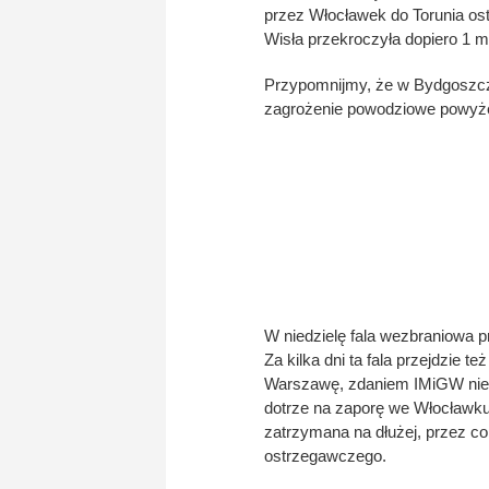
przez Włocławek do Torunia os
Wisła przekroczyła dopiero 1 m
Przypomnijmy, że w Bydgoszcz
zagrożenie powodziowe powyże
W niedzielę fala wezbraniowa p
Za kilka dni ta fala przejdzie t
Warszawę, zdaniem IMiGW nie ma
dotrze na zaporę we Włocławk
zatrzymana na dłużej, przez c
ostrzegawczego.