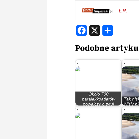
Ł.R.
Facebook
X
Share
Podobne artyku
Około 700
paralekkoatletów
Tak nis
powalczy o tytuł
Wisły n
mistrza…
od