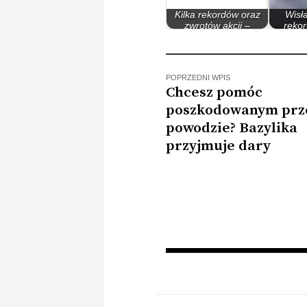
Kilka rekordów oraz
Wisł
zwrotów akcji –
rekor
ciekawy 4…
stany 
POPRZEDNI WPIS
Chcesz pomóc
poszkodowanym prz
powodzie? Bazylika
przyjmuje dary