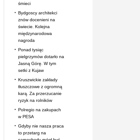
śmieci
Bydgoscy architekci
znów docenieni na
świecie. Kolejna
międzynarodowa
nagroda
Ponad tysiąc
pielgrzymów dotarło na
Jasną Górę. W tym
setki z Kujaw
Kruszwickie zakłady
tłuszczowe z ogromną
karą. Za przerzucanie
ryzyk na rolników
Polregio na zakupach
w PESA
Gdyby nie nasza praca
to przetarg na
samochody mógł być