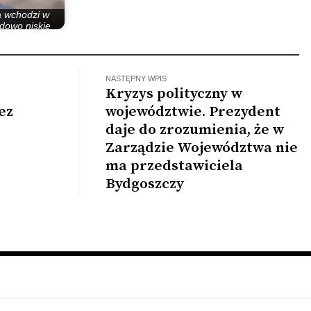
a wchodzi w
dowo niskie
jak na ten rok
NASTĘPNY WPIS
Kryzys polityczny w
ez
województwie. Prezydent
daje do zrozumienia, że w
Zarządzie Województwa nie
ma przedstawiciela
Bydgoszczy