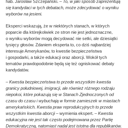
hab. Jarosław Szczepański. –
To, w jaki sposób zaprezentują
się kandydaci w tych debatach, może zdecydować o wyniku
wyborów na jesieni.
Eksperci wskazują, że w niektórych stanach, w których
poparcie dla którejkolwiek ze stron nie jest jednoznaczne,
o wyniku wyborów mogą decydować nie setki, ale dziesiątki
tysięcy głosów. Zdaniem eksperta to, co dziś najbardziej
interesuje Amerykanów, to kwestie bezpieczeństwa
i gospodarki, a także edukacji oraz aborcji. Wokół tych
tematów prawdopodobnie będą się też ogniskować debaty
kandydatów.
– Kwestia bezpieczeństwa to przede wszystkim kwestia
granicy południowej, imigracji, ale również różnego rodzaju
niepokoi, które pokazują się w Stanach Zjednoczonych od
czasu do czasu i wybuchają w formie zamieszek w miastach
amerykańskich. Kwestia praw reprodukcyjnych to przede
wszystkim kwestia aborcji –
wymienia ekspert. –
Kwestia
edukacyjna nie jest tak często podejmowana przez Partię
Demokratyczną, natomiast nadal jest istotna dla republikanów.