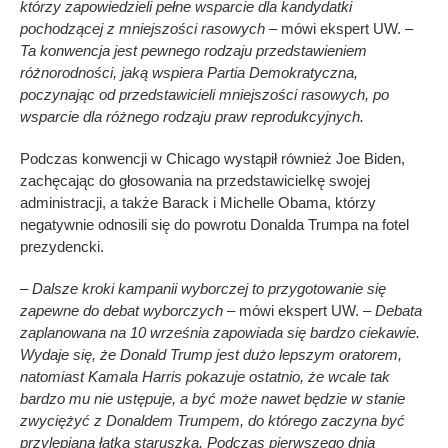
którzy zapowiedzieli pełne wsparcie dla kandydatki
pochodzącej z mniejszości rasowych
– mówi ekspert UW. –
Ta konwencja jest pewnego rodzaju przedstawieniem
różnorodności, jaką wspiera Partia Demokratyczna,
poczynając od przedstawicieli mniejszości rasowych, po
wsparcie dla różnego rodzaju praw reprodukcyjnych.
Podczas konwencji w Chicago wystąpił również Joe Biden,
zachęcając do głosowania na przedstawicielkę swojej
administracji, a także Barack i Michelle Obama, którzy
negatywnie odnosili się do powrotu Donalda Trumpa na fotel
prezydencki.
–
Dalsze kroki kampanii wyborczej to przygotowanie się
zapewne do debat wyborczych
– mówi ekspert UW. –
Debata
zaplanowana na 10 września zapowiada się bardzo ciekawie.
Wydaje się, że Donald Trump jest dużo lepszym oratorem,
natomiast Kamala Harris pokazuje ostatnio, że wcale tak
bardzo mu nie ustępuje, a być może nawet będzie w stanie
zwyciężyć z Donaldem Trumpem, do którego zaczyna być
przylepiana łatka staruszka. Podczas pierwszego dnia