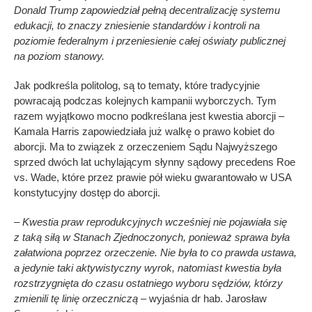
Donald Trump zapowiedział pełną decentralizację systemu
edukacji, to znaczy zniesienie standardów i kontroli na
poziomie federalnym i przeniesienie całej oświaty publicznej
na poziom stanowy.
Jak podkreśla politolog, są to tematy, które tradycyjnie
powracają podczas kolejnych kampanii wyborczych. Tym
razem wyjątkowo mocno podkreślana jest kwestia aborcji –
Kamala Harris zapowiedziała już walkę o prawo kobiet do
aborcji. Ma to związek z orzeczeniem Sądu Najwyższego
sprzed dwóch lat uchylającym słynny sądowy precedens Roe
vs. Wade, które przez prawie pół wieku gwarantowało w USA
konstytucyjny dostęp do aborcji.
– Kwestia praw reprodukcyjnych wcześniej nie pojawiała się
z taką siłą w Stanach Zjednoczonych, ponieważ sprawa była
załatwiona poprzez orzeczenie. Nie była to co prawda ustawa,
a jedynie taki aktywistyczny wyrok, natomiast kwestia była
rozstrzygnięta do czasu ostatniego wyboru sędziów, którzy
zmienili tę linię orzeczniczą –
wyjaśnia dr hab. Jarosław