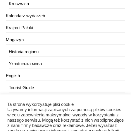
Kruszwica
Kalendarz wydarzeń
Krajna i Pałuki
Magazyn
Historia regionu
Українська мова
English
Tourist Guide
Ta strona wykorzystuje pliki cookie
KONTAKT
Używamy informacji zapisanych za pomocą plików cookies
w celu zapewnienia maksymalnej wygody w korzystaniu z
redakcja@portalkujawski.pl
naszego serwisu. Mogą też korzystać z nich współpracujące
z nami firmy badawcze oraz reklamowe. Jeżeli wyrażasz
Redakcja
zgodę na zapisywanie informacji zawartej w cookies kliknij