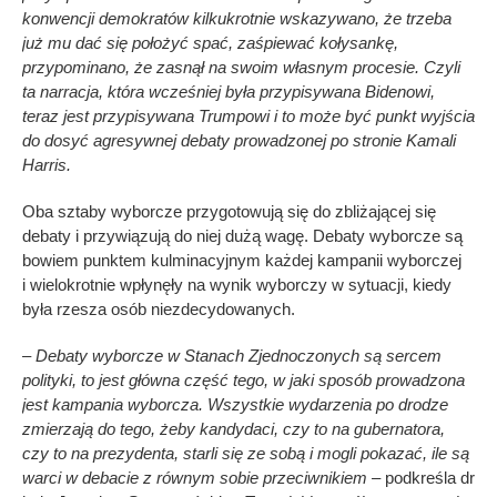
konwencji demokratów kilkukrotnie wskazywano, że trzeba
już mu dać się położyć spać, zaśpiewać kołysankę,
przypominano, że zasnął na swoim własnym procesie. Czyli
ta narracja, która wcześniej była przypisywana Bidenowi,
teraz jest przypisywana Trumpowi i to może być punkt wyjścia
do dosyć agresywnej debaty prowadzonej po stronie Kamali
Harris.
Oba sztaby wyborcze przygotowują się do zbliżającej się
debaty i przywiązują do niej dużą wagę. Debaty wyborcze są
bowiem punktem kulminacyjnym każdej kampanii wyborczej
i wielokrotnie wpłynęły na wynik wyborczy w sytuacji, kiedy
była rzesza osób niezdecydowanych.
– Debaty wyborcze w Stanach Zjednoczonych są sercem
polityki, to jest główna część tego, w jaki sposób prowadzona
jest kampania wyborcza. Wszystkie wydarzenia po drodze
zmierzają do tego, żeby kandydaci, czy to na gubernatora,
czy to na prezydenta, starli się ze sobą i mogli pokazać, ile są
warci w debacie z równym sobie przeciwnikiem –
podkreśla dr