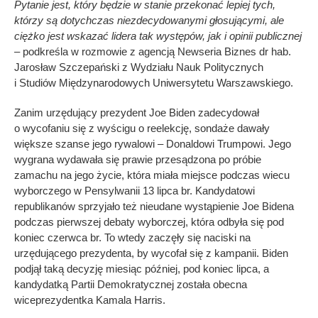
Pytanie jest, który będzie w stanie przekonać lepiej tych,
którzy są dotychczas niezdecydowanymi głosującymi, ale
ciężko jest wskazać lidera tak występów, jak i opinii publicznej
–
podkreśla w rozmowie z agencją Newseria Biznes dr hab.
Jarosław Szczepański z Wydziału Nauk Politycznych
i Studiów Międzynarodowych Uniwersytetu Warszawskiego.
Zanim urzędujący prezydent Joe Biden zadecydował
o wycofaniu się z wyścigu o reelekcję, sondaże dawały
większe szanse jego rywalowi – Donaldowi Trumpowi. Jego
wygrana wydawała się prawie przesądzona po próbie
zamachu na jego życie, która miała miejsce podczas wiecu
wyborczego w Pensylwanii 13 lipca br. Kandydatowi
republikanów sprzyjało też nieudane wystąpienie Joe Bidena
podczas pierwszej debaty wyborczej, która odbyła się pod
koniec czerwca br. To wtedy zaczęły się naciski na
urzędującego prezydenta, by wycofał się z kampanii. Biden
podjął taką decyzję miesiąc później, pod koniec lipca, a
kandydatką Partii Demokratycznej została obecna
wiceprezydentka Kamala Harris.