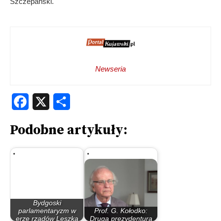
Szczepański.
Newseria
Facebook
X
Share
Podobne artykuły:
Bydgoski
parlamentaryzm w
Prof. G. Kołodko:
erze rządów Leszka
Druga prezydentura