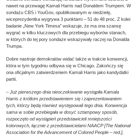
nawet na przewagę Kamali Harris nad Donaldem Trumpem. W
sondażu CBS i YouGov, opublikowanym w niedzielę,
wiceprezydentka wygrywa 3 punktami – 51 do 48 proc. Z kolei
badanie „New York Timesa” wskazuje, że ma ona szansę
wygrać w kilku kluczowych dla przebiegu wyborów stanach,
w których do tej pory sondaże wskazywały raczej na Donalda
Trumpa.
Dobre nastroje demokratów widać także w trakcie konwencji,
która w tym tygodniu odbywa się w Chicago. Zakończy się
ona oficjalnym zatwierdzeniem Kamali Harris jako kandydatki
partii.
– Już pierwszego dnia nieoczekiwanie wystąpiła Kamala
Harris z krótkim przedstawieniem się i zaprezentowaniem
tych, którzy będą również występowali tego dnia. Konwencja
sama w sobie przebiegała w dosyć sztampowy sposób,
rozpoczęto od wystąpień przedstawicieli mniejszości
kolorowych, łącznie z przedstawicielami NAACP [The National
Association for the Advancement of Colored People – red.],