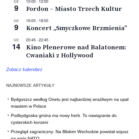
10:00
-
12:00
SIE
9
Fordon – Miasto Trzech Kultur
16:00
-
18:00
SIE
9
Koncert „Smyczkowe Brzmienia”
20:45
-
22:45
SIE
14
Kino Plenerowe nad Balatonem:
Cwaniaki z Hollywood
Zobacz kalendarz
NAJNOWSZE ARTYKUŁY
Bydgoszcz według Onetu jest najbardziej wrażliwym na upał
miastem w Polsce
Podbydgoska gmina ma nowy herb. To nawiązanie do
cysterskich korzeni
Przegląd zagraniczny: Na Bliskim Wschodzie powstał sojusz
na wzór NATO