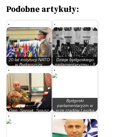
Podobne artykuły:
20 lat instytucji NATO
Dzieje bydgoskiego
w Bydgoszczy.
parlamentaryzmu - II
Nieopublikowany…
Rzeczypospolita
Bydgoski
parlamentaryzm w
Gen. Spisjak: Sojusz
erze rządów Leszka
cały czas się zmienia
Millera…