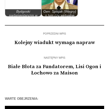
Bydgoski
Gen: Spisjak (Węgry)
parlamentaryzm w
o tym czy wirtualne
latach 90
szkolenia…
POPRZEDNI WPIS
Kolejny wiadukt wymaga napraw
NASTĘPNY WPIS
Białe Błota za Fundatorem, Lisi Ogon i
Łochowo za Maison
WARTE OBEJRZENIA:
Odtwarzacz