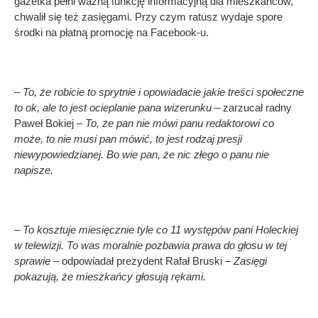
gazetka pełni ważną funkcję informacyjną dla mieszkańców,
chwalił się też zasięgami. Przy czym ratusz wydaje spore
środki na płatną promocję na Facebook-u.
– To, że robicie to sprytnie i opowiadacie jakie treści społeczne
to ok, ale to jest ocieplanie pana wizerunku
– zarzucał radny
Paweł Bokiej –
To, że pan nie mówi panu redaktorowi co
może, to nie musi pan mówić, to jest rodzaj presji
niewypowiedzianej. Bo wie pan, że nic złego o panu nie
napisze.
– To kosztuje miesięcznie tyle co 11 występów pani Holeckiej
w telewizji. To was moralnie pozbawia prawa do głosu w tej
sprawie
– odpowiadał prezydent Rafał Bruski –
Zasięgi
pokazują, że mieszkańcy głosują rękami.