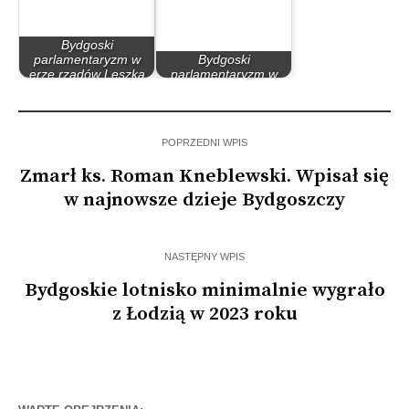
Bydgoski
parlamentaryzm w
Bydgoski
erze rządów Leszka
parlamentaryzm w
Millera…
latach 90
POPRZEDNI WPIS
Zmarł ks. Roman Kneblewski. Wpisał się
w najnowsze dzieje Bydgoszczy
NASTĘPNY WPIS
Bydgoskie lotnisko minimalnie wygrało
z Łodzią w 2023 roku