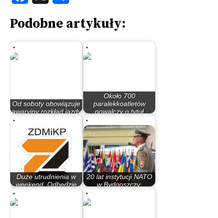
Podobne artykuły:
Około 700
Od soboty obowiązuje
paralekkoatletów
awaryjny rozkład jazdy
powalczy o tytuł
i układ linii
mistrza…
Duże utrudnienia w
20 lat instytucji NATO
weekend. Odbędzie
w Bydgoszczy.
się triatlon
Nieopublikowany…