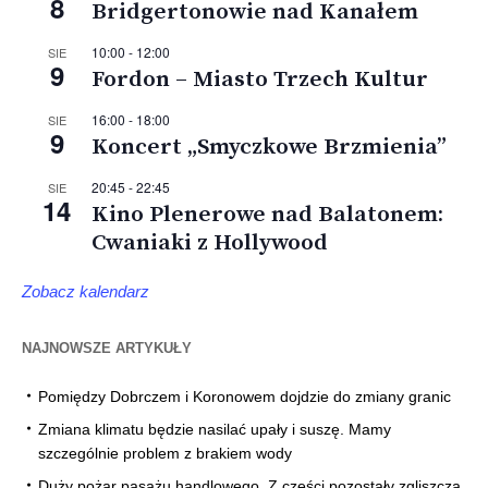
8
Bridgertonowie nad Kanałem
10:00
-
12:00
SIE
9
Fordon – Miasto Trzech Kultur
16:00
-
18:00
SIE
9
Koncert „Smyczkowe Brzmienia”
20:45
-
22:45
SIE
14
Kino Plenerowe nad Balatonem:
Cwaniaki z Hollywood
Zobacz kalendarz
NAJNOWSZE ARTYKUŁY
Pomiędzy Dobrczem i Koronowem dojdzie do zmiany granic
Zmiana klimatu będzie nasilać upały i suszę. Mamy
szczególnie problem z brakiem wody
Duży pożar pasażu handlowego. Z części pozostały zgliszcza