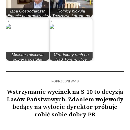
Izba Gospodarcza:
Rolnicy blokują
Emocje na granicy nie
Tryszczyn i drogę na
służą…
Bożenkowo. Był…
Minister rolnictwa
Utrudniony ruch na
popiera postulat
Nad Torem, ulicę
rolników
zablokowali…
POPRZEDNI WPIS
Wstrzymanie wycinek na S-10 to decyzja
Lasów Państwowych. Zdaniem wojewody
będący na wylocie dyrektor próbuje
robić sobie dobry PR