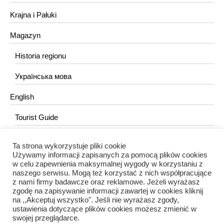
Krajna i Pałuki
Magazyn
Historia regionu
Українська мова
English
Tourist Guide
Ta strona wykorzystuje pliki cookie
KONTAKT
Używamy informacji zapisanych za pomocą plików cookies
w celu zapewnienia maksymalnej wygody w korzystaniu z
redakcja@portalkujawski.pl
naszego serwisu. Mogą też korzystać z nich współpracujące
z nami firmy badawcze oraz reklamowe. Jeżeli wyrażasz
Redakcja
zgodę na zapisywanie informacji zawartej w cookies kliknij
na ,,Akceptuj wszystko". Jeśli nie wyrażasz zgody,
ustawienia dotyczące plików cookies możesz zmienić w
swojej przeglądarce.