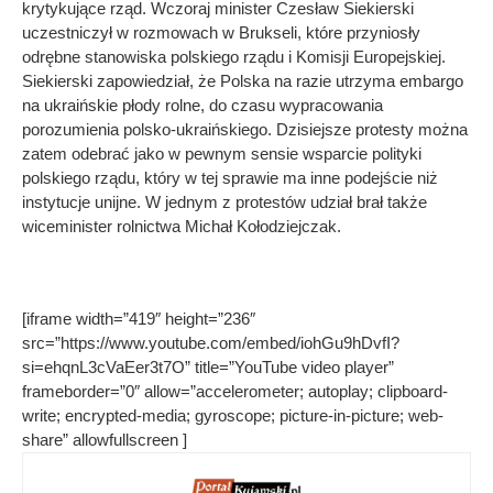
krytykujące rząd. Wczoraj minister Czesław Siekierski
uczestniczył w rozmowach w Brukseli, które przyniosły
odrębne stanowiska polskiego rządu i Komisji Europejskiej.
Siekierski zapowiedział, że Polska na razie utrzyma embargo
na ukraińskie płody rolne, do czasu wypracowania
porozumienia polsko-ukraińskiego. Dzisiejsze protesty można
zatem odebrać jako w pewnym sensie wsparcie polityki
polskiego rządu, który w tej sprawie ma inne podejście niż
instytucje unijne. W jednym z protestów udział brał także
wiceminister rolnictwa Michał Kołodziejczak.
[iframe width=”419″ height=”236″
src=”https://www.youtube.com/embed/iohGu9hDvfI?
si=ehqnL3cVaEer3t7O” title=”YouTube video player”
frameborder=”0″ allow=”accelerometer; autoplay; clipboard-
write; encrypted-media; gyroscope; picture-in-picture; web-
share” allowfullscreen ]