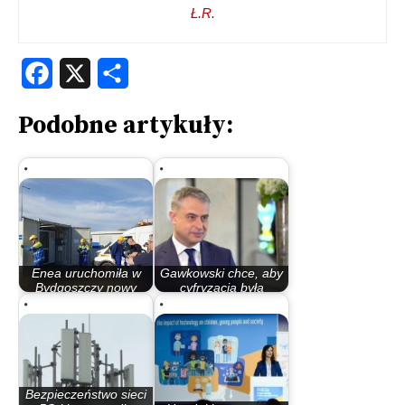
Ł.R.
Facebook
X
Share
Podobne artykuły:
Enea uruchomiła w
Gawkowski chce, aby
Bydgoszczy nowy
cyfryzacja była
magazyn niskiego…
kluczowym…
Bezpieczeństwo sieci