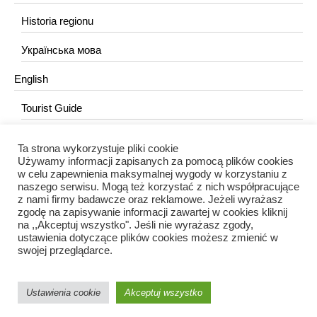
Historia regionu
Українська мова
English
Tourist Guide
Ta strona wykorzystuje pliki cookie
KONTAKT
Używamy informacji zapisanych za pomocą plików cookies
w celu zapewnienia maksymalnej wygody w korzystaniu z
redakcja@portalkujawski.pl
naszego serwisu. Mogą też korzystać z nich współpracujące
z nami firmy badawcze oraz reklamowe. Jeżeli wyrażasz
Redakcja
zgodę na zapisywanie informacji zawartej w cookies kliknij
na ,,Akceptuj wszystko". Jeśli nie wyrażasz zgody,
ustawienia dotyczące plików cookies możesz zmienić w
swojej przeglądarce.
Ustawienia cookie
Akceptuj wszystko
Portal Kujawski © 2024 / Wszelkie prawa zastrzeżone.