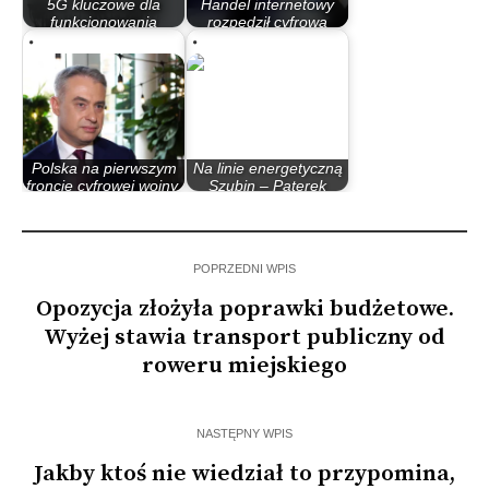
5G kluczowe dla
Handel internetowy
funkcjonowania
rozpędził cyfrową
państwa
gospodarkę w…
Polska na pierwszym
Na linie energetyczną
froncie cyfrowej wojny.
Szubin – Paterek
Na…
powróciło zasilanie
POPRZEDNI WPIS
Opozycja złożyła poprawki budżetowe.
Wyżej stawia transport publiczny od
roweru miejskiego
NASTĘPNY WPIS
Jakby ktoś nie wiedział to przypomina,