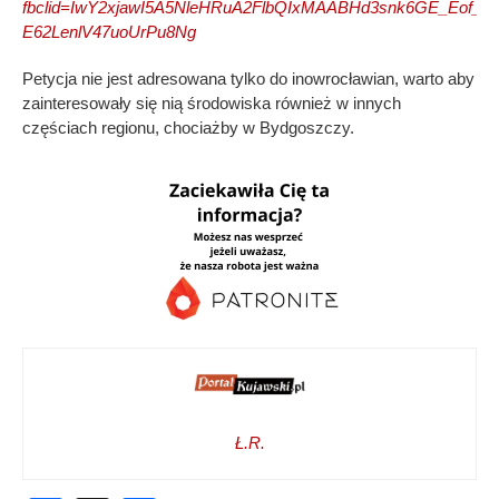
fbclid=IwY2xjawI5A5NleHRuA2FlbQIxMAABHd3snk6GE_Eof_B
E62LenlV47uoUrPu8Ng
Petycja nie jest adresowana tylko do inowrocławian, warto aby
zainteresowały się nią środowiska również w innych
częściach regionu, chociażby w Bydgoszczy.
Ł.R.