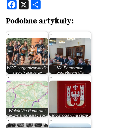
Facebook
X
Share
Podobne artykuły:
WOT zorganizował dla
Via Pomerania
swoich żołnierzy
priorytetem dla
zawody…
wojska!
Wokół Via Pomerani
zaczyna narastać spór
Inowrocław na razie
polityczny
poza Via Pomeranią