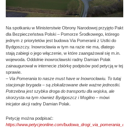
Na spotkaniu w Ministerstwie Obrony Narodowej przyjęto Pakt
dla Bezpieczeństwa Polski – Pomorze Środkowego, którego
jednym z priorytetów jest budowa Via Pomeranii z Ustki do
Bydgoszczy. Inowrocławia w tym na razie nie ma, dlatego
stają zabiegi o jego włączenie, w które zaangażował się m.in.
wojewoda. Oddolnie inowrocławski radny Damian Polak
zainaugurował w internecie zbiórkę podpisów pod petycją w tej
sprawie.
– Via Pomerania to nasze must have w Inowrocławiu. To tutaj
stacjonuje brygada – są zlokalizowane dwie ważne jednostki.
Potrzebna jest szybka droga do transportu dla wojska, ale
skorzysta na tym również Bydgoszcz i Mogilno –
mówi
inicjator akcji radny Damian Polak.
Petycję można podpisać:
https://www.petycjeonline.com/budowa_drogi_via_pomerania_do