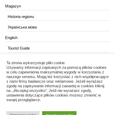
Magazyn
Historia regionu
Українська мова
English
Tourist Guide
Ta strona wykorzystuje pliki cookie
KONTAKT
Używamy informacji zapisanych za pomocą plików cookies
w celu zapewnienia maksymalnej wygody w korzystaniu z
redakcja@portalkujawski.pl
naszego serwisu. Mogą też korzystać z nich współpracujące
z nami firmy badawcze oraz reklamowe. Jeżeli wyrażasz
Redakcja
zgodę na zapisywanie informacji zawartej w cookies kliknij
na ,,Akceptuj wszystko". Jeśli nie wyrażasz zgody,
ustawienia dotyczące plików cookies możesz zmienić w
swojej przeglądarce.