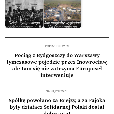
Dzieje bydgoskiego
Jak mogłaby wyglądać
parlamentaryzmu - II
Via Pomerania na
Rzeczypospolita
południe od…
POPRZEDNI WPIS
Pociąg z Bydgoszczy do Warszawy
tymczasowe pojedzie przez Inowrocław,
ale tam się nie zatrzyma Europoseł
interweniuje
NASTĘPNY WPIS
Spółkę powołano za Brejzy, a za Fajoka
były działacz Solidarnej Polski dostał
dobry etat