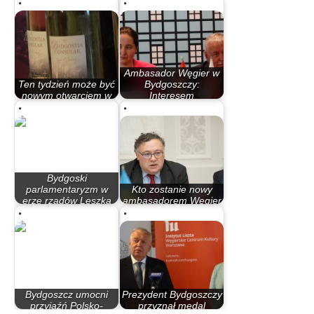
Ambasador Węgier w
Ten tydzień może być
Bydgoszczy:
nowym otwarciem w
Interesem
relacjach…
wszystkich…
Bydgoski
parlamentaryzm w
Kto zostanie nowy
erze rządów Leszka
ambasadorem Węgier
Millera…
w Polsce?
Bydgoszcz umocni
Prezydent Bydgoszczy
przyjaźń Polsko-
przyznał medal