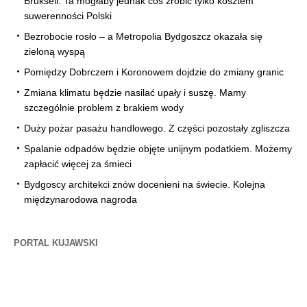
Brukseli. Ta mogłaby jednak coś zrobić tylko kosztem
suwerenności Polski
Bezrobocie rosło – a Metropolia Bydgoszcz okazała się
zieloną wyspą
Pomiędzy Dobrczem i Koronowem dojdzie do zmiany granic
Zmiana klimatu będzie nasilać upały i suszę. Mamy
szczególnie problem z brakiem wody
Duży pożar pasażu handlowego. Z części pozostały zgliszcza
Spalanie odpadów będzie objęte unijnym podatkiem. Możemy
zapłacić więcej za śmieci
Bydgoscy architekci znów docenieni na świecie. Kolejna
międzynarodowa nagroda
PORTAL KUJAWSKI