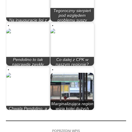
Tegoroczny sierpień
pod względem
Na inauguracje ligi z
problemu suszy
Jagiellonią Białystok
może…
Pendolino to tak
Co dalej z CPK w
naprawdę zwykły
naszym regionie?
szmelc
Marszałkowi marzy…
Marginalizująca region
Chwalą Pendolino, a
wizja kolei dużych
swojego nie znają
prędkości…
POPRZEDNI WPIS