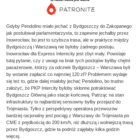
Gdyby Pendolino miało jechać z Bydgoszczy do Zakopanego
jak postulował parlamentarzysta, to zapewne jechałby przez
Inowrocław, bo jest to szybsza trasa, ale w praktyce między
Bydgoszczą i Warszawą nie byłoby żadnego postoju.
Inowrocław dla Express Interecity jest zbyt mały. Powstaje
tutaj pytanie, czy z uwagi na brak tych postojów byliby chętni
pasażerowie, którzy za odcinek Bydgoszcz – Warszawa byli
by wstanie zapłacić co najmniej 120 zł? Problemem wydaje
się też to, gdzie dalej miałoby jechać Pendolino, bo trudno
założyć, że PKP Intercity byłoby skłonne potraktować
Bydgoszcz Główną jako stacje końcową. Patrząc na stan
infrastruktury to najbardziej sensowny byłby przejazd do
Trójmiasta. Tylko z perspektywy operatora przewozów
bardziej racjonalny jest pociąg z Warszawy do Trójmiasta po
CME z prędkością do 200 km/h, niż dłuższą i wolniejszą trasą
przez Bydgoszcz, gdzie ta podróż zajęłaby kilka godzin
więcej.