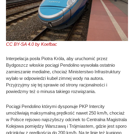
CC BY-SA 4.0 by Koefbac
Interpelacja posła Piotra Króla, aby uruchomić przez
Bydgoszcz włoskie pociągi Pendolino wywołała ostatnio
zamieszanie medialne, chociaż Ministerstwo Infrastruktury
wylało w odpowiedzi kubeł zimnej wody na autora.
Przyjrzyjmy się tej sprawie od strony racjonalności i
powiedzmy też o minusa takiego rozwiązania.
Pociągi Pendolino którymi dysponuje PKP Intercity
umożliwiają maksymalną prędkość nawet 250 km/h, chociaż
w Polsce rejsowo najszybszy odcinek to Centralna Magistrala
Kolejowa pomiędzy Warszawą i Trójmiastem, gdzie jest sporo
odcinków z prędkością do 200 km/h. Na tę linię też kupiono