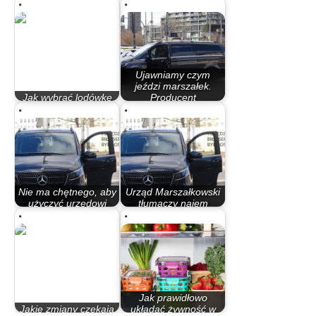
Ujawniamy czym
jeździ marszałek.
Jak wybrać lodówkę
Producent
na wino?
reklamuje…
Nie ma chętnego, aby
Urząd Marszałkowski
użyczyć urzędowi
tłumaczy najem
samochód z…
samochodu.…
Jak prawidłowo
Jakie zmiany czekają
układać żywność w