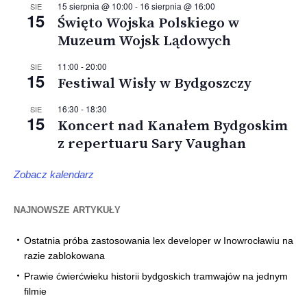
15 sierpnia @ 10:00
-
16 sierpnia @ 16:00
SIE
15
Święto Wojska Polskiego w
Muzeum Wojsk Lądowych
11:00
-
20:00
SIE
15
Festiwal Wisły w Bydgoszczy
16:30
-
18:30
SIE
15
Koncert nad Kanałem Bydgoskim
z repertuaru Sary Vaughan
Zobacz kalendarz
NAJNOWSZE ARTYKUŁY
Ostatnia próba zastosowania lex developer w Inowrocławiu na
razie zablokowana
Prawie ćwierćwieku historii bydgoskich tramwajów na jednym
filmie