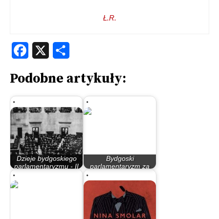
Ł.R.
Facebook
X
Share
Podobne artykuły:
Dzieje bydgoskiego
Bydgoski
parlamentaryzmu - II
parlamentaryzm za
Rzeczypospolita
rządów PO – PiS