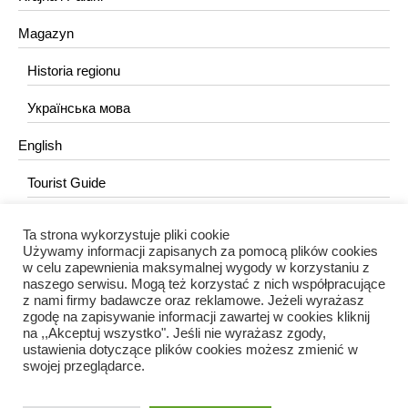
Magazyn
Historia regionu
Українська мова
English
Tourist Guide
Ta strona wykorzystuje pliki cookie
KONTAKT
Używamy informacji zapisanych za pomocą plików cookies
w celu zapewnienia maksymalnej wygody w korzystaniu z
redakcja@portalkujawski.pl
naszego serwisu. Mogą też korzystać z nich współpracujące
z nami firmy badawcze oraz reklamowe. Jeżeli wyrażasz
Redakcja
zgodę na zapisywanie informacji zawartej w cookies kliknij
na ,,Akceptuj wszystko". Jeśli nie wyrażasz zgody,
ustawienia dotyczące plików cookies możesz zmienić w
swojej przeglądarce.