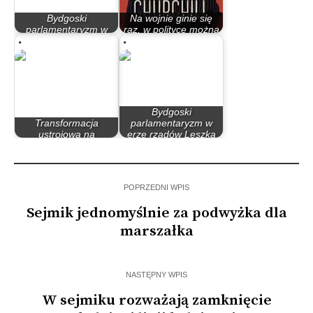
Bydgoski
Na wojnie ginie się
parlamentaryzm w
raz, w polityce można
latach 90
wiele…
Bydgoski
Transformacja
parlamentaryzm w
ustrojowa na
erze rządów Leszka
Węgrzech, czyli o…
Millera…
POPRZEDNI WPIS
Sejmik jednomyślnie za podwyżka dla
marszałka
NASTĘPNY WPIS
W sejmiku rozważają zamknięcie