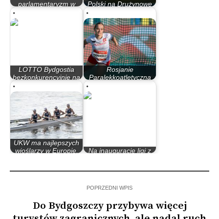
parlamentaryzm w
Polski na Drużynowe
latach 90
Mistrzostwa Europy
LOTTO Bydgostia
Rosjanie
bezkonkurencyjnie na
Paralekkoatletyczną
Mistrzostwach Polski
potęgą Europy
UKW ma najlepszych
wioślarzy w Europie.
Na inauguracje ligi z
Brdyujście…
Jagiellonią Białystok
POPRZEDNI WPIS
Do Bydgoszczy przybywa więcej
turystów zagranicznych, ale nadal ruch