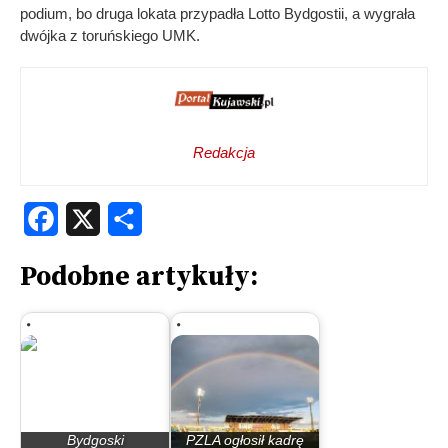
podium, bo druga lokata przypadła Lotto Bydgostii, a wygrała
dwójka z toruńskiego UMK.
Redakcja
Facebook
X
Share
Podobne artykuły:
Bydgoski
PZLA ogłosił kadrę