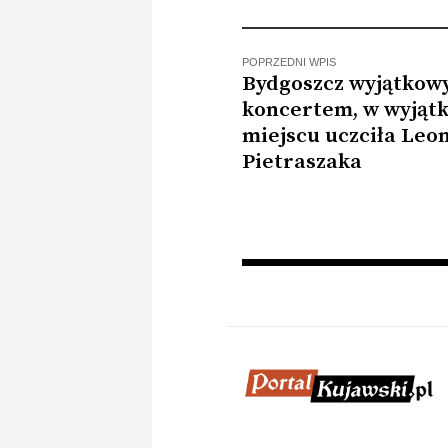
normę klimatyczną
pogodz
POPRZEDNI WPIS
Bydgoszcz wyjątko
koncertem, w wyją
miejscu uczciła Leo
Pietraszaka