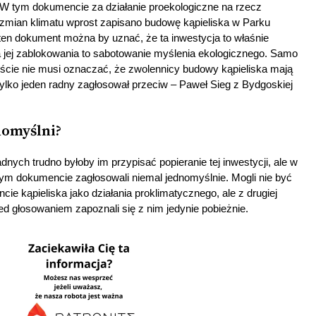
W tym dokumencie za działanie proekologiczne na rzecz
mian klimatu wprost zapisano budowę kąpieliska w Parku
e ten dokument można by uznać, że ta inwestycja to właśnie
a jej zablokowania to sabotowanie myślenia ekologicznego. Samo
iście nie musi oznaczać, że zwolennicy budowy kąpieliska mają
 tylko jeden radny zagłosował przeciw – Paweł Sieg z Bydgoskiej
nomyślni?
nych trudno byłoby im przypisać popieranie tej inwestycji, ale w
tym dokumencie zagłosowali niemal jednomyślnie. Mogli nie być
ie kąpieliska jako działania proklimatycznego, ale z drugiej
ed głosowaniem zapoznali się z nim jedynie pobieżnie.