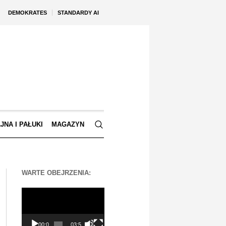
DEMOKRATES
STANDARDY AI
JNA I PAŁUKI
MAGAZYN
WARTE OBEJRZENIA:
Odtwarzacz
video
00:00
03:56