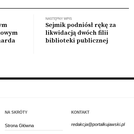
enia różnych…
NASTĘPNY WPIS
wym
Sejmik podniósł rękę za
tkowym
likwidacją dwóch filii
narda
biblioteki publicznej
NA SKRÓTY
KONTAKT
redakcja@portalkujawski.pl
Strona Główna