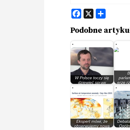
Facebook
X
Share
Podobne artyku
B
W Polsce toczy się
parla
dziewięć spraw
erze r
klimatycznych.…
M
Ekspert mówi, że
Debat
obserwujemy nową
Ogól