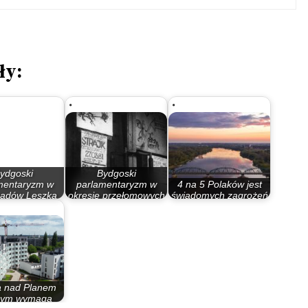
ły:
ydgoski
Bydgoski
mentaryzm w
parlamentaryzm w
4 na 5 Polaków jest
ządów Leszka
okresie przełomowych
świadomych zagrożeń
illera…
lat 80.
dla środowiska
a nad Planem
nym wymaga