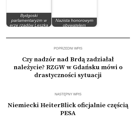
Bydgoski
parlamentaryzm w
Nazista honorowym
erze rządów Leszka
obywatelem
Millera…
Bydgoszczy
POPRZEDNI WPIS
Czy nadzór nad Brdą zadziałał
należycie? RZGW w Gdańsku mówi o
drastyczności sytuacji
NASTĘPNY WPIS
Niemiecki HeiterBlick oficjalnie częścią
PESA