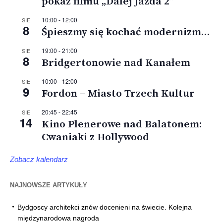
pokaz filmu „Dalej Jazda 2”
10:00
-
12:00
SIE
8
Śpieszmy się kochać modernizm…
19:00
-
21:00
SIE
8
Bridgertonowie nad Kanałem
10:00
-
12:00
SIE
9
Fordon – Miasto Trzech Kultur
20:45
-
22:45
SIE
14
Kino Plenerowe nad Balatonem:
Cwaniaki z Hollywood
Zobacz kalendarz
NAJNOWSZE ARTYKUŁY
Bydgoscy architekci znów docenieni na świecie. Kolejna
międzynarodowa nagroda