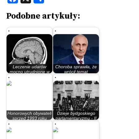
Podobne artykuły:
Leczenie udarów
Choroba sprawiła, że
mocno utrudnione w
wrócił temat
czasie pandemii.…
honorowego…
Honorowych obywateli
Dzieje bydgoskiego
sprzed 1993 roku
parlamentaryzmu - II
nieuznajemy
Rzeczypospolita