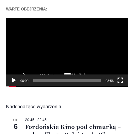
WARTE OBEJRZENIA:
Odtwarzacz
video
00:00
03:56
Nadchodzące wydarzenia
20:45
-
22:45
SIE
6
Fordońskie Kino pod chmurką –