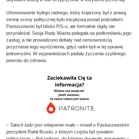
Uhonorowanie byłego radnego, który kojarzony był z prawą
stronę sceny politycznej było inicjatywą ponad podziałami.
Pastuszewski był blisko PiS-u, ale formalnie nigdy nie
przynależał. Sesja Rady Miasta polegała na podkreślaniu jego
zasług, a nie prowadzono debaty nad sensownością
przyznania tego wyróżnienia, gdyż radni byli w tej sprawie
jednomyślni. W wypowiedziach padały życzenia szybkiego
powrotu do zdrowia.
–
Takich ludzi jest relatywnie mało
– mówił o Pastuszewskim
prezydent Rafał Bruski, z którym często był rywalem
politycznym –
Był radnym, do którego docierały argumenty
–