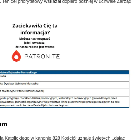
su. Ten cel priorytetowy wskazał dopiero później w uchwale Zarząd
num
 Katolickiego w kanonie 828 Kościół uznaje świętych ,,dając