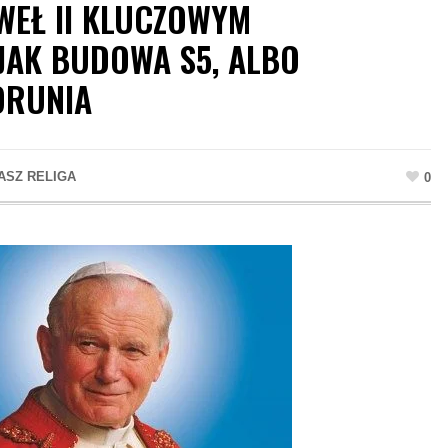
WEŁ II KLUCZOWYM
 JAK BUDOWA S5, ALBO
ORUNIA
ASZ RELIGA
0