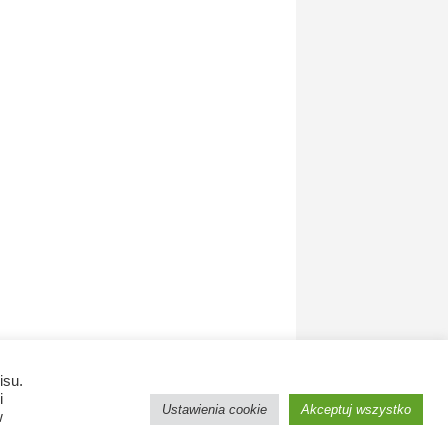
isu.
i
Ustawienia cookie
Akceptuj wszystko
w