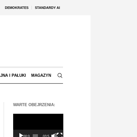
DEMOKRATES
STANDARDY AI
JNA I PAŁUKI
MAGAZYN
WARTE OBEJRZENIA:
Odtwarzacz
video
00:00
03:56