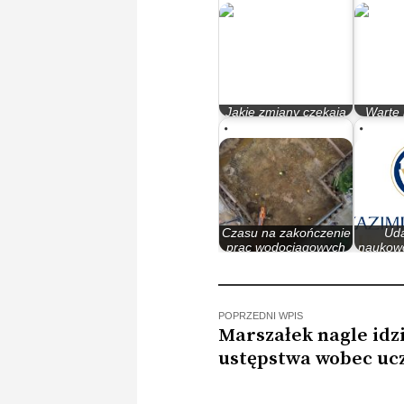
Jakie zmiany czekają
Warte 
uczelnie wyższe?
jubileu
Czasu na zakończenie
Uda
prac wodociągowych
naukow
coraz mniej.…
katowic
POPRZEDNI WPIS
Marszałek nagle idz
ustępstwa wobec ucz