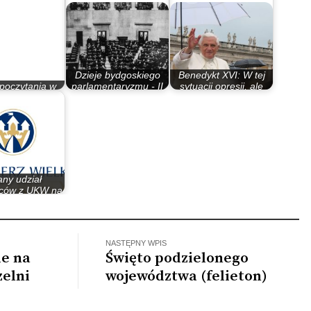
Dzieje bydgoskiego
Benedykt XVI: W tej
poczytania w
parlamentaryzmu - II
sytuacji opresji, ale
szu 1050-lecia
Rzeczypospolita
przede…
ny udział
ców z UKW na
kich targach…
NASTĘPNY WPIS
ie na
Święto podzielonego
elni
województwa (felieton)