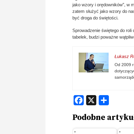
jako wzory i orędowników”, w 
zatem służyć jako wzory do n
być droga do świętości.
Sprowadzenie świętego do roli 
tabelek, budzi poważne wątpli
Łukasz Re
Od 2009 r
dotyczącyc
samorząd
Facebook
X
Share
Podobne artyku