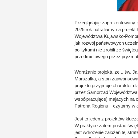
Przeglądając zaprezentowany 
2025 rok natrafiamy na projek
Województwa Kujawsko-Pomorsk
jak rozwój państwowych uczeln
politykami nie zrobili ze święte
przedmiotowego przez pryzmat 
Wdrażanie projektu ze ,, św. J
Marszałka, a stan zaawansowan
projektu przyjmuje charakter d
przez Samorząd Województwa, j
współpracujące) mających na ce
Patrona Regionu – czytamy w o
Jest to jeden z projektów kluc
W praktyce zatem postać święte
jest wdrożenie założeń tej stra