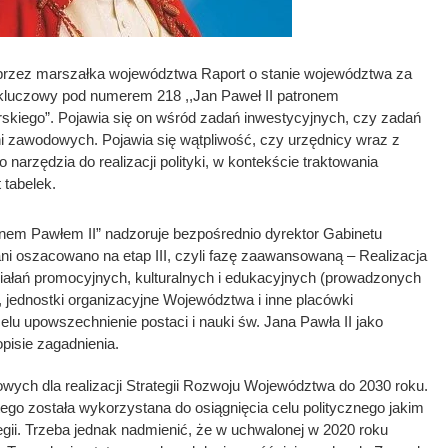
przez marszałka województwa Raport o stanie województwa za
t kluczowy pod numerem 218 ,,Jan Paweł II patronem
iego”. Pojawia się on wśród zadań inwestycyjnych, czy zadań
i zawodowych. Pojawia się wątpliwość, czy urzędnicy wraz z
go narzędzia do realizacji polityki, w kontekście traktowania
tabelek.
anem Pawłem II” nadzoruje bezpośrednio dyrektor Gabinetu
i oszacowano na etap III, czyli fazę zaawansowaną – Realizacja
ziałań promocyjnych, kulturalnych i edukacyjnych (prowadzonych
ednostki organizacyjne Województwa i inne placówki
lu upowszechnienie postaci i nauki św. Jana Pawła II jako
pisie zagadnienia.
zowych dla realizacji Strategii Rozwoju Województwa do 2030 roku.
go została wykorzystana do osiągnięcia celu politycznego jakim
tegii. Trzeba jednak nadmienić, że w uchwalonej w 2020 roku