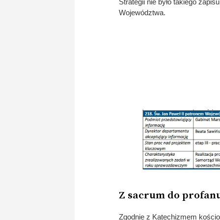
Strategii nie było takiego zapi
Województwa.
Z sacrum do profa
Zgodnie z Katechizmem kościoła