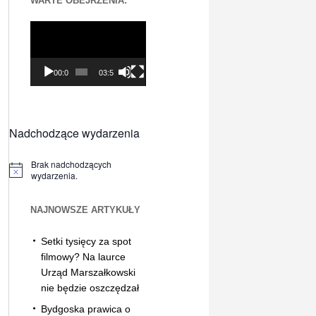
WARTE OBEJRZENIA:
Odtwarzacz
video
00:00
03:56
Nadchodzące wydarzenia
Brak nadchodzących
Powiadomienie
wydarzenia.
NAJNOWSZE ARTYKUŁY
Setki tysięcy za spot
filmowy? Na laurce
Urząd Marszałkowski
nie będzie oszczędzał
Bydgoska prawica o