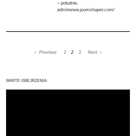
– południe.
adminwww.joomshaper.com/
Previous
1
2
3
Next
WARTE OBEJRZENIA:
Odtwarzacz
video