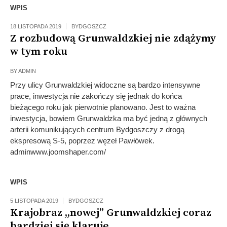
WPIS
18 LISTOPADA 2019
BYDGOSZCZ
Z rozbudową Grunwaldzkiej nie zdążymy
w tym roku
BY
ADMIN
Przy ulicy Grunwaldzkiej widoczne są bardzo intensywne
prace, inwestycja nie zakończy się jednak do końca
bieżącego roku jak pierwotnie planowano. Jest to ważna
inwestycja, bowiem Grunwaldzka ma być jedną z głównych
arterii komunikujących centrum Bydgoszczy z drogą
ekspresową S-5, poprzez węzeł Pawłówek.
adminwww.joomshaper.com/
WPIS
5 LISTOPADA 2019
BYDGOSZCZ
Krajobraz ,,nowej” Grunwaldzkiej coraz
bardziej się klaruje