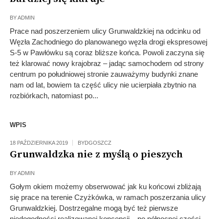
BY
ADMIN
Prace nad poszerzeniem ulicy Grunwaldzkiej na odcinku od
Węzła Zachodniego do planowanego węzła drogi ekspresowej
S-5 w Pawłówku są coraz bliższe końca. Powoli zaczyna się
też klarować nowy krajobraz – jadąc samochodem od strony
centrum po południowej stronie zauważymy budynki znane
nam od lat, bowiem ta część ulicy nie ucierpiała zbytnio na
rozbiórkach, natomiast po...
WPIS
18 PAŹDZIERNIKA 2019
BYDGOSZCZ
Grunwaldzka nie z myślą o pieszych
BY
ADMIN
Gołym okiem możemy obserwować jak ku końcowi zbliżają
się prace na terenie Czyżkówka, w ramach poszerzania ulicy
Grunwaldzkiej. Dostrzegalne mogą być też pierwsze
niedogodności realizowanej koncepcji – po północnej części