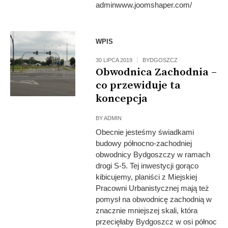
adminwww.joomshaper.com/
WPIS
30 LIPCA 2019
BYDGOSZCZ
Obwodnica Zachodnia –
co przewiduje ta
koncepcja
BY
ADMIN
Obecnie jesteśmy świadkami
budowy północno-zachodniej
obwodnicy Bydgoszczy w ramach
drogi S-5. Tej inwestycji gorąco
kibicujemy, planiści z Miejskiej
Pracowni Urbanistycznej mają też
pomysł na obwodnicę zachodnią w
znacznie mniejszej skali, która
przecięłaby Bydgoszcz w osi północ