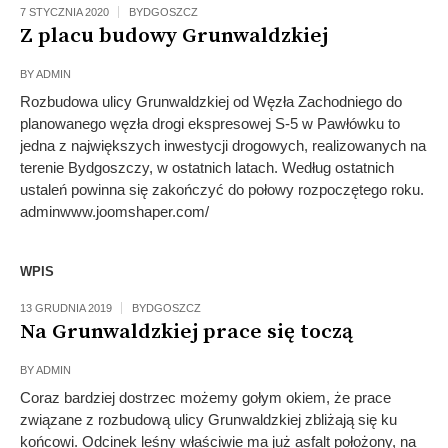
7 STYCZNIA 2020
BYDGOSZCZ
Z placu budowy Grunwaldzkiej
BY
ADMIN
Rozbudowa ulicy Grunwaldzkiej od Węzła Zachodniego do
planowanego węzła drogi ekspresowej S-5 w Pawłówku to
jedna z największych inwestycji drogowych, realizowanych na
terenie Bydgoszczy, w ostatnich latach. Według ostatnich
ustaleń powinna się zakończyć do połowy rozpoczętego roku.
adminwww.joomshaper.com/
WPIS
13 GRUDNIA 2019
BYDGOSZCZ
Na Grunwaldzkiej prace się toczą
BY
ADMIN
Coraz bardziej dostrzec możemy gołym okiem, że prace
związane z rozbudową ulicy Grunwaldzkiej zbliżają się ku
końcowi. Odcinek leśny właściwie ma już asfalt położony, na