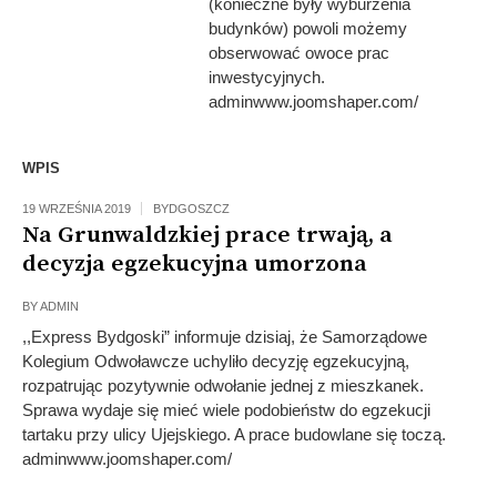
(konieczne były wyburzenia
budynków) powoli możemy
obserwować owoce prac
inwestycyjnych.
adminwww.joomshaper.com/
WPIS
19 WRZEŚNIA 2019
BYDGOSZCZ
Na Grunwaldzkiej prace trwają, a
decyzja egzekucyjna umorzona
BY
ADMIN
,,Express Bydgoski” informuje dzisiaj, że Samorządowe
Kolegium Odwoławcze uchyliło decyzję egzekucyjną,
rozpatrując pozytywnie odwołanie jednej z mieszkanek.
Sprawa wydaje się mieć wiele podobieństw do egzekucji
tartaku przy ulicy Ujejskiego. A prace budowlane się toczą.
adminwww.joomshaper.com/