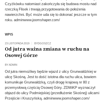
Czyżkówku natomiast zakończyła się budowa mostu nad
rzeczką Flisek i trwają przygotowania do położenia
nawierzchni. Być może uda się to dokonać jeszcze w tym
roku. adminwww.joomshaper.com/
WPIS
23 LISTOPADA 2019
BYDGOSZCZ
Od jutra ważna zmiana w ruchu na
Osowej Górze
BY
ADMIN
Od jutra niemożliwy będzie wjazd z ulicy Grunwaldzkiej w
ulicę Skośną. Jest to dość istotna dla ruchu ulica, bowiem
komunikuje Grunwaldzką, czyli drogę krajową nr 80 z
przemysłową częścią Osowej Góry. ZDMiKP wyznaczył
objazd do ulicy Podmiejskiej (przedłużenie Skośnej) ulicami
Przejście i Kruszyńską. adminwww.joomshaper.com/