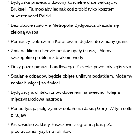
Bydgoska prawica o dzwony kościelne chce walczyć w
Brukseli. Ta mogłaby jednak coś zrobić tylko kosztem
suwerenności Polski
Bezrobocie rosło – a Metropolia Bydgoszcz okazała się
zieloną wyspą
Pomiędzy Dobrczem i Koronowem dojdzie do zmiany granic
Zmiana klimatu będzie nasilać upały i suszę. Mamy
szczególnie problem z brakiem wody
Duży pożar pasażu handlowego. Z części pozostały zgliszcza
Spalanie odpadów będzie objęte unijnym podatkiem. Możemy
zapłacić więcej za śmieci
Bydgoscy architekci znów docenieni na świecie. Kolejna
międzynarodowa nagroda
Ponad tysiąc pielgrzymów dotarło na Jasną Górę. W tym setki
z Kujaw
Kruszwickie zakłady tłuszczowe z ogromną karą. Za
przerzucanie ryzyk na rolników