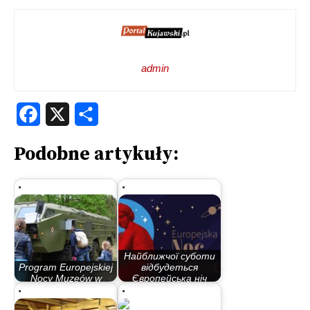
admin
Facebook
X
Share
Podobne artykuły:
Найближчої суботи
Program Europejskiej
відбудеться
Nocy Muzeów w
Європейська ніч
Bydgoszczy
музеїв…