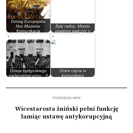
Dzisiaj Europejska
Noc Muzeów.
Były radny: Miasto
Komunikacja
powinno walczyć o
miejska…
wojskową prokuraturę
Dzieje bydgoskiego
Ostre cięcia w
parlamentaryzmu - II
komunikacji
Rzeczypospolita
autobusowej
POPRZEDNI WPIS
Wicestarosta żniński pełni funkcję
łamiąc ustawę antykorupcyjną