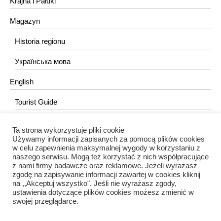
Krajna i Pałuki
Magazyn
Historia regionu
Українська мова
English
Tourist Guide
Ta strona wykorzystuje pliki cookie
KONTAKT
Używamy informacji zapisanych za pomocą plików cookies
w celu zapewnienia maksymalnej wygody w korzystaniu z
redakcja@portalkujawski.pl
naszego serwisu. Mogą też korzystać z nich współpracujące
z nami firmy badawcze oraz reklamowe. Jeżeli wyrażasz
Redakcja
zgodę na zapisywanie informacji zawartej w cookies kliknij
na ,,Akceptuj wszystko". Jeśli nie wyrażasz zgody,
ustawienia dotyczące plików cookies możesz zmienić w
swojej przeglądarce.