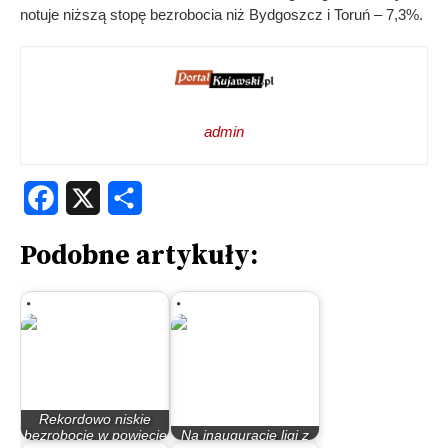
notuje niższą stopę bezrobocia niż Bydgoszcz i Toruń – 7,3%.
admin
Facebook
X
Share
Podobne artykuły:
Rekordowo niskie
bezrobocie w powiecie
Na inauguracje ligi z