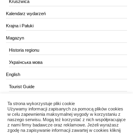
Kruszwica
Kalendarz wydarzeń
Krajna i Pałuki
Magazyn
Historia regionu
Українська мова
English
Tourist Guide
Ta strona wykorzystuje pliki cookie
KONTAKT
Używamy informacji zapisanych za pomocą plików cookies
w celu zapewnienia maksymalnej wygody w korzystaniu z
redakcja@portalkujawski.pl
naszego serwisu. Mogą też korzystać z nich współpracujące
z nami firmy badawcze oraz reklamowe. Jeżeli wyrażasz
Redakcja
zgodę na zapisywanie informacji zawartej w cookies kliknij