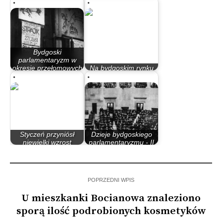
inowrocławskim
Jagiellonią Białystok
Bydgoski
parlamentaryzm w
okresie przełomowych
Na bydgoskim rynku
lat 80.
pracy ,,jest super”!
Styczeń przyniósł
Dzieje bydgoskiego
niewielki wzrost
parlamentaryzmu - II
bezrobocia, ale w…
Rzeczypospolita
POPRZEDNI WPIS
U mieszkanki Bocianowa znaleziono
sporą ilość podrobionych kosmetyków