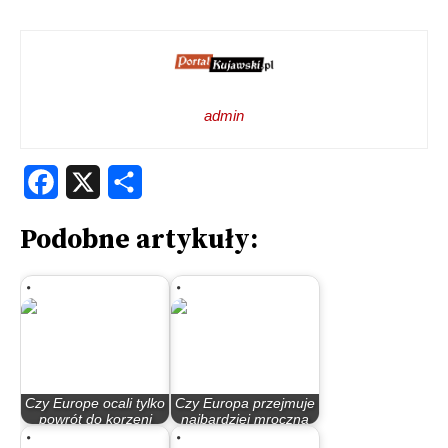
admin
Facebook
X
Share
Podobne artykuły:
Czy Europe ocali tylko
Czy Europa przejmuje
powrót do korzeni
najbardziej mroczną
chrześcijańskich?
stronę…