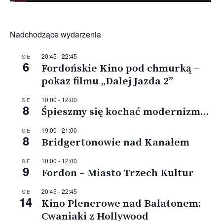
Nadchodzące wydarzenia
20:45
-
22:45
SIE
6
Fordońskie Kino pod chmurką –
pokaz filmu „Dalej Jazda 2”
10:00
-
12:00
SIE
8
Śpieszmy się kochać modernizm…
19:00
-
21:00
SIE
8
Bridgertonowie nad Kanałem
10:00
-
12:00
SIE
9
Fordon – Miasto Trzech Kultur
20:45
-
22:45
SIE
14
Kino Plenerowe nad Balatonem:
Cwaniaki z Hollywood