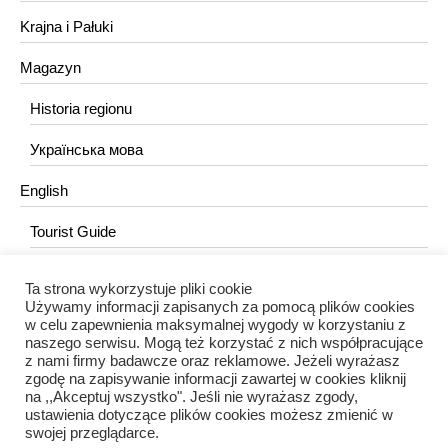
Krajna i Pałuki
Magazyn
Historia regionu
Українська мова
English
Tourist Guide
Ta strona wykorzystuje pliki cookie
KONTAKT
Używamy informacji zapisanych za pomocą plików cookies
w celu zapewnienia maksymalnej wygody w korzystaniu z
redakcja@portalkujawski.pl
naszego serwisu. Mogą też korzystać z nich współpracujące
z nami firmy badawcze oraz reklamowe. Jeżeli wyrażasz
Redakcja
zgodę na zapisywanie informacji zawartej w cookies kliknij
na ,,Akceptuj wszystko". Jeśli nie wyrażasz zgody,
ustawienia dotyczące plików cookies możesz zmienić w
swojej przeglądarce.