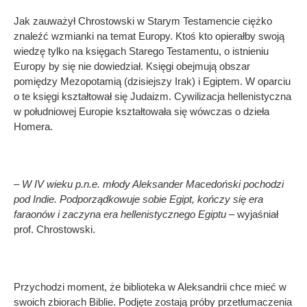
Jak zauważył Chrostowski w Starym Testamencie ciężko
znaleźć wzmianki na temat Europy. Ktoś kto opierałby swoją
wiedzę tylko na księgach Starego Testamentu, o istnieniu
Europy by się nie dowiedział. Księgi obejmują obszar
pomiędzy Mezopotamią (dzisiejszy Irak) i Egiptem. W oparciu
o te księgi kształtował się Judaizm. Cywilizacja hellenistyczna
w południowej Europie kształtowała się wówczas o dzieła
Homera.
– W IV wieku p.n.e. młody Aleksander Macedoński pochodzi
pod Indie. Podporządkowuje sobie Egipt, kończy się era
faraonów i zaczyna era hellenistycznego Egiptu –
wyjaśniał
prof. Chrostowski.
Przychodzi moment, że biblioteka w Aleksandrii chce mieć w
swoich zbiorach Biblie. Podjęte zostają próby przetłumaczenia