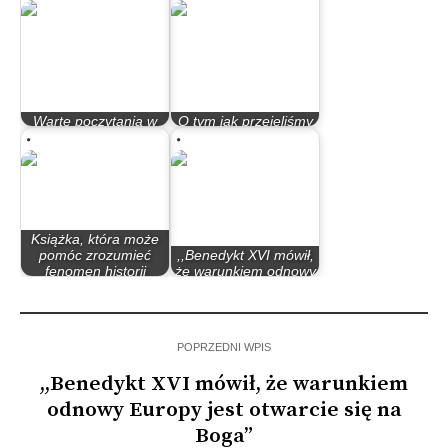
Warte poczytania w
O tym jak przejęliśmy
jubileuszu 1050-lecia
dorobek Rzymu
Książka, która może
pomóc zrozumieć
,,Benedykt XVI mówił,
fenomen historii
że warunkiem odnowy
Rzymu
Europy…
POPRZEDNI WPIS
,,Benedykt XVI mówił, że warunkiem
odnowy Europy jest otwarcie się na
Boga”