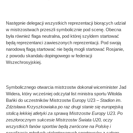
Następnie delegacji wszystkich reprezentacji biorących udział
w mistrzostwach przeszli symbolicznie pod scenę. Obecna
była również flaga neutralna, pod której szyldem startować
będą reprezentanci zawieszonych reprezentacji. Pod swoją
narodową flagą startować nie będą mogli startować Rosjanie,
z powodu skandalu dopingowego w federacji
Wszechrosyjskiej.
Symbolicznego otwarcia mistrzostw dokonał wiceminister Jad
Widera, który wcześniej odczytał list ministra sportu Witolda
Bańki do uczestników Mistrzostw Europy U23 –
Stadion im.
Zdzisława Krzyszkowiaka po raz drugi stanie się europejską
stolicą lekkiej atletyki za sprawą Mistrzostw Europy U23. Po
zeszłorocznym sukcesie Mistrzostw Świata U20, oczy
wszystkich fanów sportów będą zwrócone na Polskę i
rywalizację młodych utalentowanych sportowców z całego