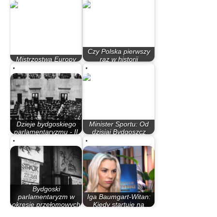
Czy Polska pierwszy
Mistrzostwa Europy
raz w historii
U23 rozpoczęte
zdobędzie…
Dzieje bydgoskiego
Minister Sportu: Od
parlamentaryzmu - II
dzisiaj Bydgoszcz
Rzeczypospolita
będzie…
Bydgoski
parlamentaryzm w
Iga Baumgart-Witan:
okresie przełomowych
Kiedy startuję na
lat 80.
zawodach, to…