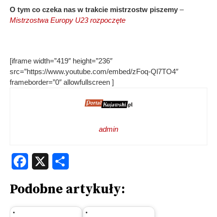
O tym co czeka nas w trakcie mistrzostw piszemy
–
Mistrzostwa Europy U23 rozpoczęte
[iframe width=”419″ height=”236″
src=”https://www.youtube.com/embed/zFoq-Ql7TO4″
frameborder=”0″ allowfullscreen ]
admin
Facebook
X
Share
Podobne artykuły: