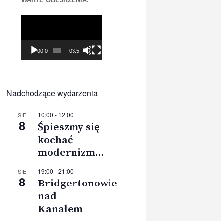
WARTE OBEJRZENIA:
Odtwarzacz
video
00:00
03:56
Nadchodzące wydarzenia
10:00
-
12:00
SIE
8
Śpieszmy się
kochać
modernizm…
19:00
-
21:00
SIE
8
Bridgertonowie
nad
Kanałem