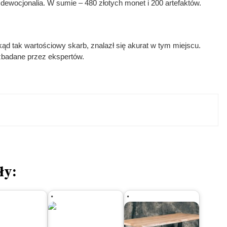
 dewocjonalia. W sumie – 480 złotych monet i 200 artefaktów.
kąd tak wartościowy skarb, znalazł się akurat w tym miejscu.
 zbadane przez ekspertów.
ły: