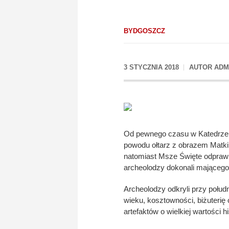
BYDGOSZCZ
3 STYCZNIA 2018
AUTOR
ADM
Od pewnego czasu w Katedrze B
powodu ołtarz z obrazem Matki B
natomiast Msze Święte odprawia
archeolodzy dokonali mającego
Archeolodzy odkryli przy połud
wieku, kosztowności, biżuterię
artefaktów o wielkiej wartości h