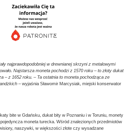
ły najprawdopodobniej w drewnianej skrzyni z metalowymi
owało. Najstarsza moneta pochodzi z 1570 roku – to złoty dukat
a – z 1652 roku. – Ta ostatnia to moneta pochodząca ze
landzkich
– wyjaśnia Sławomir Marcysiak, miejski konserwator
ukaty bite w Gdańsku, dukat bity w Poznaniu i w Toruniu, monety
że pojedyncza moneta turecka. Wśród znalezionych przedmiotów
, wisiory, naszywki, w większości złote czy wysadzane