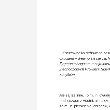
– Kosztowności schowane zosta
okuciami – drewno się nie zach
Zygmunta Augusta, a najmłodsz
Zjednoczonych Prowincji Nider
zabytków.
Ale są też inne. To m. in. dwud
pochodzące z Austrii, ale tak
są m. in. pierścienie, obrączki