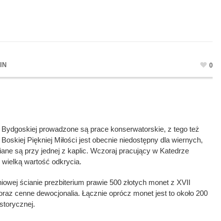
IN
0
ydgoskiej prowadzone są prace konserwatorskie, z tego też
oskiej Piękniej Miłości jest obecnie niedostępny dla wiernych,
ne są przy jednej z kaplic. Wczoraj pracujący w Katedrze
 wielką wartość odkrycia.
niowej ścianie prezbiterium prawie 500 złotych monet z XVII
 oraz cenne dewocjonalia. Łącznie oprócz monet jest to około 200
istorycznej.