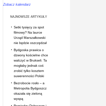
Zobacz kalendarz
NAJNOWSZE ARTYKUŁY
Setki tysięcy za spot
filmowy? Na laurce
Urząd Marszałkowski
nie będzie oszczędzał
Bydgoska prawica o
dzwony kościelne chce
walczyć w Brukseli. Ta
mogłaby jednak coś
zrobić tylko kosztem
suwerenności Polski
Bezrobocie rosło – a
Metropolia Bydgoszcz
okazała się zieloną
wyspą
Pomiędzy Dobrczem i