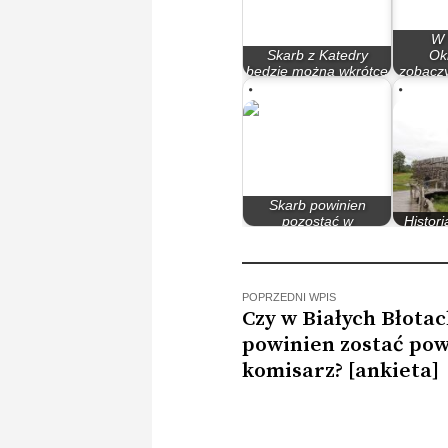
W
Skarb z Katedry
Ok
będzie można wkrótce
zobacz
zobaczyć
stan
Skarb powinien
pozostać w
Histori
Bydgoszczy
zobac
POPRZEDNI WPIS
Czy w Białych Błota
powinien zostać po
komisarz? [ankieta]