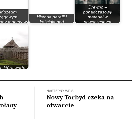
Drewno –
 Muzeum
ponadczasowy
ręgowym
Historia parafii i
materiał w
ymy monety w
kościoła pod
nowoczesnym
ie tuż po…
wezwaniem św.…
wydaniu
a, którą warto
zyć z bliska
NASTĘPNY WPIS
ch
Nowy Torbyd czeka na
wołany
otwarcie