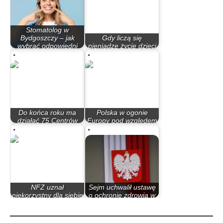
Stomatolog w
Bydgoszczy – jak
Gdy liczą się
wybrać odpowiedni
pieniądze życie dzieci
gabinet?
schodzi na plan dalszy
Do końca roku ma
Polska w ogonie
działać 75 Centrów
Europy pod względem
Zdrowia Psychicznego
leczenia astmy…
NFZ uznał
Sejm uchwalił ustawę
niekorzystny dla siebie
o ochronie zdrowia w
wyrok dotyczący…
epidemii i…