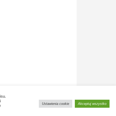
isu.
i
Ustawienia cookie
Akceptuj wszystko
w