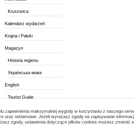
Kruszwica
Kalendarz wydarzeń
Krajna i Pałuki
Magazyn
Historia regionu
Українська мова
English
Tourist Guide
lu zapewnienia maksymalnej wygody w korzystaniu z naszego serw
ze oraz reklamowe. Jeżeli wyrażasz zgodę na zapisywanie informacj
wyrażasz zgody, ustawienia dotyczące plików cookies możesz zmienić 
Portal Kujawski © 2024 / Wszelkie prawa zastrzeżone.