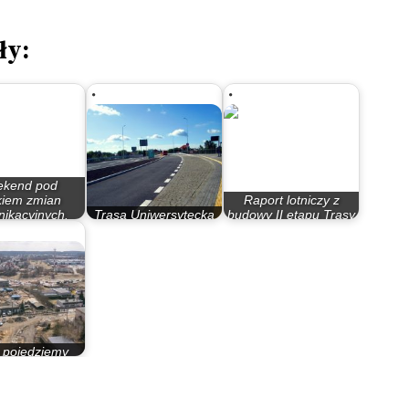
ły:
kend pod
kiem zmian
Raport lotniczy z
ikacyjnych.
Trasa Uniwersytecka
budowy II etapu Trasy
będzie…
już otwarta
Uniwersyteckiej
 pojedziemy
niwersytecką?