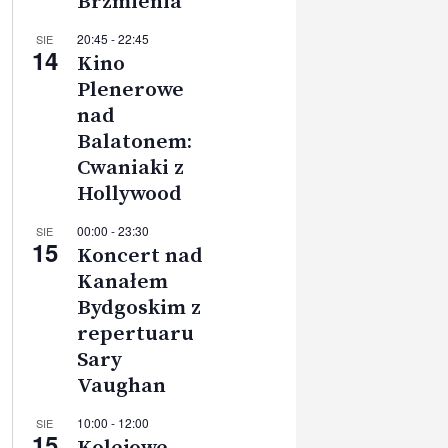
Brzmienia”
20:45
-
22:45
SIE
14
Kino
Plenerowe
nad
Balatonem:
Cwaniaki z
Hollywood
00:00
-
23:30
SIE
15
Koncert nad
Kanałem
Bydgoskim z
repertuaru
Sary
Vaughan
10:00
-
12:00
SIE
15
Kolejowe