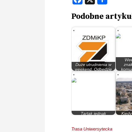
Podobne artyku
Wee
Duże utrudnienia w
zna
weekend. Odbędzie
komun
się triatlon
Od
Tartak jednak
Kiedy
problemem
Trasą U
Trasa Uniwersytecka