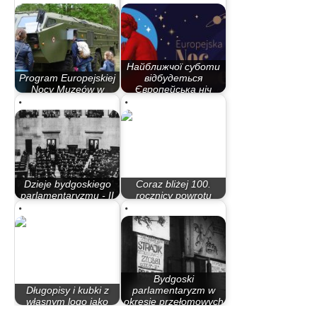
Найближчої суботи
Program Europejskiej
відбудеться
Nocy Muzeów w
Європейська ніч
Bydgoszczy
музеїв…
Dzieje bydgoskiego
Coraz bliżej 100.
parlamentaryzmu - II
rocznicy powrotu
Rzeczypospolita
Bydgoszczy do…
Bydgoski
Długopisy i kubki z
parlamentaryzm w
własnym logo jako
okresie przełomowych
prezent dla…
lat 80.