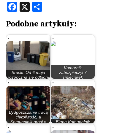
Facebook
X
Share
Podobne artykuły:
Komornik
Bruski: Od 6 maja
zabezpieczył 7
rozpoczną się odbiory
śmieciarek
zastępcze
Komunalnika.…
Bydgoszczanie tracą
cierpliwość, a
Komunalnik prosi o
Firma Komunalnik
czas
zapowiada poprawę