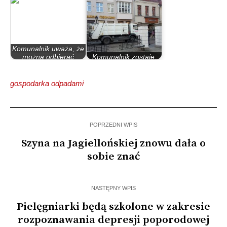
Komunalnik uważa, że
można odbierać
Komunalnik zostaje,
odpady…
przynajmniej na razie
gospodarka odpadami
POPRZEDNI WPIS
Szyna na Jagiellońskiej znowu dała o
sobie znać
NASTĘPNY WPIS
Pielęgniarki będą szkolone w zakresie
rozpoznawania depresji poporodowej