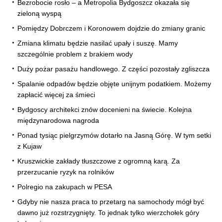
Bezrobocie rosło – a Metropolia Bydgoszcz okazała się
zieloną wyspą
Pomiędzy Dobrczem i Koronowem dojdzie do zmiany granic
Zmiana klimatu będzie nasilać upały i suszę. Mamy
szczególnie problem z brakiem wody
Duży pożar pasażu handlowego. Z części pozostały zgliszcza
Spalanie odpadów będzie objęte unijnym podatkiem. Możemy
zapłacić więcej za śmieci
Bydgoscy architekci znów docenieni na świecie. Kolejna
międzynarodowa nagroda
Ponad tysiąc pielgrzymów dotarło na Jasną Górę. W tym setki
z Kujaw
Kruszwickie zakłady tłuszczowe z ogromną karą. Za
przerzucanie ryzyk na rolników
Polregio na zakupach w PESA
Gdyby nie nasza praca to przetarg na samochody mógł być
dawno już rozstrzygnięty. To jednak tylko wierzchołek góry