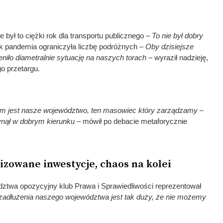
 był to ciężki rok dla transportu publicznego –
To nie był dobry
jak pandemia ograniczyła liczbę podróżnych
– Oby dzisiejsze
iło diametralnie sytuację na naszych torach
– wyraził nadzieję,
o przetargu.
akim jest nasze województwo, ten masowiec który zarządzamy –
ynął w dobrym kierunku
– mówił po debacie metaforycznie
izowane inwestycje, chaos na kolei
twa opozycyjny klub Prawa i Sprawiedliwości reprezentował
adłużenia naszego województwa jest tak duży, że nie możemy