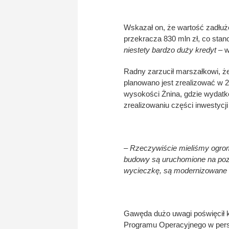
Wskazał on, że wartość zadłuż
przekracza 830 mln zł, co sta
niestety bardzo duży kredyt –
w
Radny zarzucił marszałkowi, ż
planowano jest zrealizować w 
wysokości Żnina, gdzie wydatk
zrealizowaniu części inwestycji 
– Rzeczywiście mieliśmy ogromn
budowy są uruchomione na pozio
wycieczkę, są modernizowane 
Gawęda dużo uwagi poświęcił ko
Programu Operacyjnego w pers