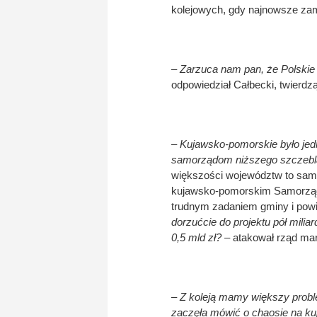
kolejowych, gdy najnowsze zam
– Zarzuca nam pan, że Polskie 
odpowiedział Całbecki, twierdz
– Kujawsko-pomorskie było jed
samorządom niższego szczebla
większości województw to sam
kujawsko-pomorskim Samorząd 
trudnym zadaniem gminy i pow
dorzućcie do projektu pół mili
0,5 mld zł? –
atakował rząd mar
– Z koleją mamy większy proble
zaczęła mówić o chaosie na kuj