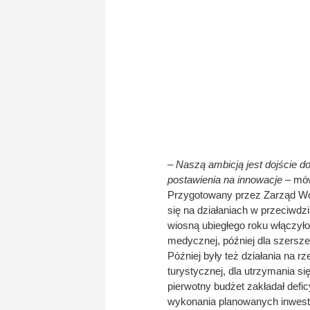
– Naszą ambicją jest dojście 
postawienia na innowacje
– mów
Przygotowany przez Zarząd Woj
się na działaniach w przeciwd
wiosną ubiegłego roku włączyło
medycznej, później dla szersz
Później były też działania na 
turystycznej, dla utrzymania si
pierwotny budżet zakładał defi
wykonania planowanych inwesty