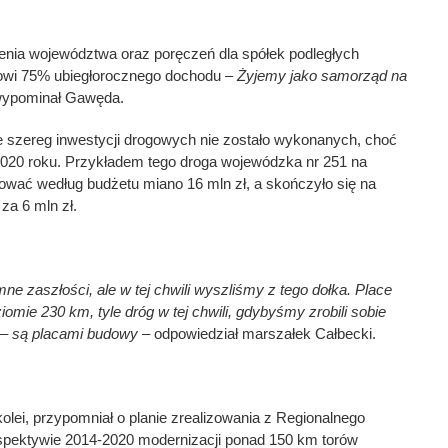
enia województwa oraz poręczeń dla spółek podległych
nowi 75% ubiegłorocznego dochodu –
Żyjemy jako samorząd na
ypominał Gawęda.
e szereg inwestycji drogowych nie zostało wykonanych, choć
2020 roku. Przykładem tego droga wojewódzka nr 251 na
ować według budżetu miano 16 mln zł, a skończyło się na
za 6 mln zł.
e zaszłości, ale w tej chwili wyszliśmy z tego dołka. Place
mie 230 km, tyle dróg w tej chwili, gdybyśmy zrobili sobie
– są placami budowy
– odpowiedział marszałek Całbecki.
lei, przypomniał o planie zrealizowania z Regionalnego
pektywie 2014-2020 modernizacji ponad 150 km torów