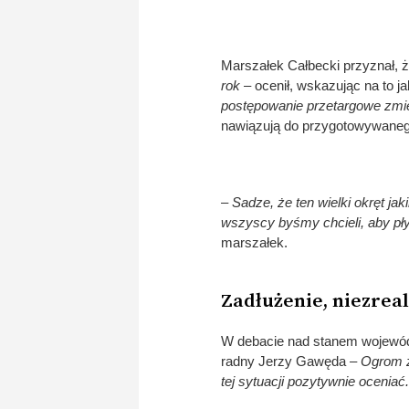
Marszałek Całbecki przyznał, że
rok
– ocenił, wskazując na to 
postępowanie przetargowe zmien
nawiązują do przygotowywaneg
– Sadze, że ten wielki okręt j
wszyscy byśmy chcieli, aby pł
marszałek.
Zadłużenie, niezreal
W debacie nad stanem wojewódz
radny Jerzy Gawęda –
Ogrom z
tej sytuacji pozytywnie oceniać.