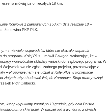
ierzenia mówią już o niecałych 18 km.
Linie Kolejowe z planowanych 150 km dziś realizuje 18
–
ąc, że to wina PKP PLK.
nym z niewielu województw, które nie okazało wsparcia
 do programu Kolej Plus
– mówił Gawęda, wskazując, że w
orządy wojewódzkie składały wnioski do rządowego programu. W
Województwa nie zgłosił żadnego projektu, pozostawiając z
iaty –
Proponuje nam się udział w Kolei Plus w kontekście
arda złotych, aby zbudować linię do Koronowa. Skąd mamy wziąć
szałek Piotr Całbecki.
m, który wypuklony został po 13 grudnia, gdy cała Polska
awsko-pomorskiej kolei. W naszej opinii wynika to z dwóch