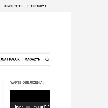
DEMOKRATES
STANDARDY AI
JNA I PAŁUKI
MAGAZYN
WARTE OBEJRZENIA:
Odtwarzacz
video
00:00
03:56