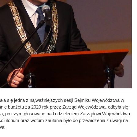
wała się jedna z najważniejszych sesji Sejmiku Województwa w
nanie budżetu za 2020 rok przez Zarząd Województwa, odbyła się
twa, po czym głosowano nad udzieleniem Zarządowi Województwa
olutorium oraz wotum zaufania było do przewidzenia z uwagi na
wa.