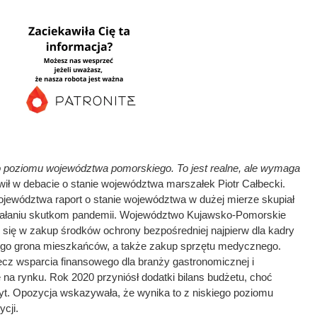
do poziomu województwa pomorskiego. To jest realne, ale wymaga
ił w debacie o stanie województwa marszałek Piotr Całbecki.
ewództwa raport o stanie województwa w dużej mierze skupiał
ziałaniu skutkom pandemii. Województwo Kujawsko-Pomorskie
 się w zakup środków ochrony bezpośredniej najpierw dla kadry
ego grona mieszkańców, a także zakup sprzętu medycznego.
rzecz wsparcia finansowego dla branży gastronomicznej i
ę na rynku. Rok 2020 przyniósł dodatki bilans budżetu, choć
cyt. Opozycja wskazywała, że wynika to z niskiego poziomu
cji.