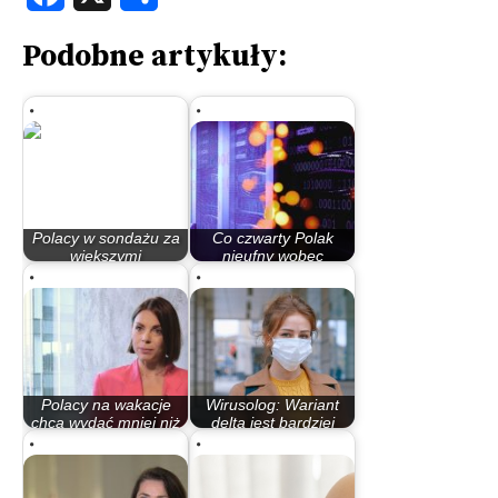
Podobne artykuły:
Polacy w sondażu za
Co czwarty Polak
większymi
nieufny wobec
ograniczeniami dla…
sztucznej…
Polacy na wakacje
Wirusolog: Wariant
chcą wydać mniej niż
delta jest bardziej
pandemią,…
zakaźny, ale…