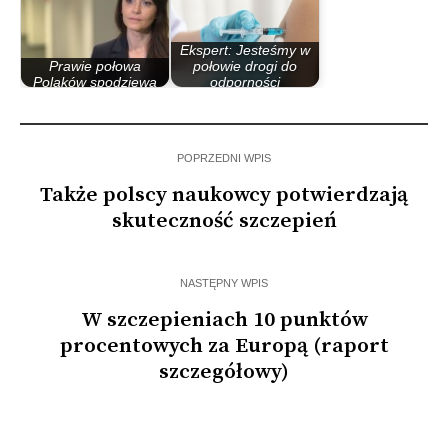
Ekspert: Jesteśmy w
Prawie połowa
połowie drogi do
Polaków spodziewa
odporności
się pogorszenia…
populacyjnej
POPRZEDNI WPIS
Także polscy naukowcy potwierdzają
skuteczność szczepień
NASTĘPNY WPIS
W szczepieniach 10 punktów
procentowych za Europą (raport
szczegółowy)