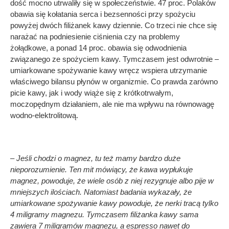
dość mocno utrwaliły się w społeczeństwie. 47 proc. Polaków
obawia się kołatania serca i bezsenności przy spożyciu
powyżej dwóch filiżanek kawy dziennie. Co trzeci nie chce się
narażać na podniesienie ciśnienia czy na problemy
żołądkowe, a ponad 14 proc. obawia się odwodnienia
związanego ze spożyciem kawy. Tymczasem jest odwrotnie –
umiarkowane spożywanie kawy wręcz wspiera utrzymanie
właściwego bilansu płynów w organizmie. Co prawda zarówno
picie kawy, jak i wody wiąże się z krótkotrwałym,
moczopędnym działaniem, ale nie ma wpływu na równowagę
wodno-elektrolitową.
– Jeśli chodzi o magnez, tu też mamy bardzo duże
nieporozumienie. Ten mit mówiący, że kawa wypłukuje
magnez, powoduje, że wiele osób z niej rezygnuje albo pije w
mniejszych ilościach. Natomiast badania wykazały, że
umiarkowane spożywanie kawy powoduje, że nerki tracą tylko
4 miligramy magnezu. Tymczasem filiżanka kawy sama
zawiera 7 miligramów magnezu, a espresso nawet do