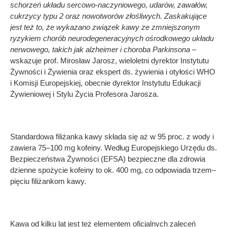
schorzeń układu sercowo-naczyniowego, udarów, zawałów,
cukrzycy typu 2 oraz nowotworów złośliwych. Zaskakujące
jest też to, że wykazano związek kawy ze zmniejszonym
ryzykiem chorób neurodegeneracyjnych ośrodkowego układu
nerwowego, takich jak alzheimer i choroba Parkinsona –
wskazuje prof. Mirosław Jarosz, wieloletni dyrektor Instytutu
Żywności i Żywienia oraz ekspert ds. żywienia i otyłości WHO
i Komisji Europejskiej, obecnie dyrektor Instytutu Edukacji
Żywieniowej i Stylu Życia Profesora Jarosza.
Standardowa filiżanka kawy składa się aż w 95 proc. z wody i
zawiera 75–100 mg kofeiny. Według Europejskiego Urzędu ds.
Bezpieczeństwa Żywności (EFSA) bezpieczne dla zdrowia
dzienne spożycie kofeiny to ok. 400 mg, co odpowiada trzem–
pięciu filiżankom kawy.
Kawa od kilku lat jest też elementem oficjalnych zaleceń