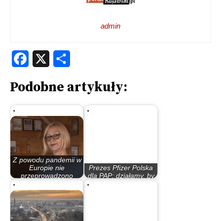
admin
Facebook
X
Share
Podobne artykuły:
Z powodu pandemii w
Europie nie
Prezes Pfizer Polska
przeprowadzono
dla PAP: działamy, by
100…
Paxlovid…