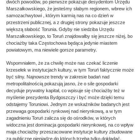
dwóch powodów, po pierwsze pokazuje desydentom Urzędu
Marszałkowskiego, że jesteśmy słabym regionem, wbrew ich
samozachwytowi , którym karmią nas na co dzień w
przestrzeni publicznej, a z drugiej strony pokazuje jeszcze
większą słabość Torunia. Gdyby nie siedziba Urzędu
Marszałkowskiego, to Toruń znajdowałby się jeszcze niżej, bo
chociażby taka Częstochowa będąca jedynie miastem
powiatowym, ma niewiele gorsze parametry.
Wspomniałem, że za chwilę może nas czekać liczenie
krzesełek w instytucjach kultury, w tym Toruń faktycznie może
być silny. Najnowsze trendy w zakresie badań nad
metropolitalnością pokazują jasno, że o sile gospodarki
decyduje prywatny kapitał, co wpisuje się chociażby też w
myślenie prezydenta Bydgoszczy i być może dzięki temu
odstajemy Toruniowi. Jednym ze wskaźników badanych jest
przewaga gospodarki rynkowej nad nierynkową, a w tym
zagadnieniu Toruń zalicza się do ośrodków, w których
widoczna jest dominacja gospodarki nierynkowej, na co wpływ
maja chociażby przeszacowane instytucje kultury zbudowane
za publiczne pieniądze do których trzeba tylko dokładać.