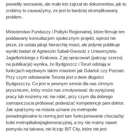
powieliły wezwanie, ale mało kto zajrzał do dokumentów, jak to
zrobimy to zauważymy, że jest to bardziej skomplikowany
problem.
Ministerstwo Funduszy i Polityki Regionalnej, które firmuje ten
poddawany konsultacjom społecznym projekt, wprost nie
pisze, że ustala jakąś hierarchię miast, ale jedynie publikuje
wyniki badań dr Agnieszki Sabali-Gwosdz z Uniwersytetu
Jagiellońskiego z Krakowa. Z jej opracowań (patrząc szerzej
na publikacje) wynika, że Bydgoszcz i Toruń odstają w
funkcjach węzłowym takim miastom jak Gdańsk czy Poznań.
Przy czym odstawanie Torunia jest o dwie długości
Bydgoszczy. Co jest w pewnym sensie dla nas zimnym
prysznicem, który może nas zmotywować do wytężonej
pracy lub możemy nic nie robić, przy czym dla dobrego
samopoczucia próbować podważać kompetencje pani doktor.
Jak spojrzymy na miasta uznane za metropolie
ponadregionalne to normą jest tam funkcjonowanie chociażby
kolei metroplitalnej/aglomeracyjnej, a my nie mamy nawet
pomysłu na takowa, nie licząc BiT City, które nie jest