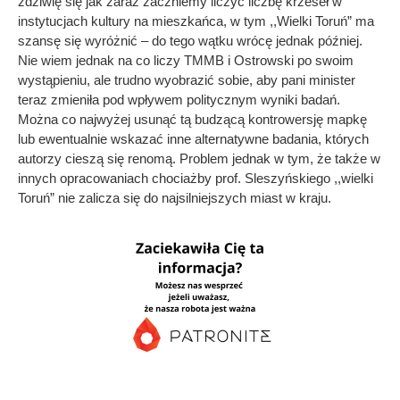
zdziwię się jak zaraz zaczniemy liczyć liczbę krzeseł w
instytucjach kultury na mieszkańca, w tym ,,Wielki Toruń” ma
szansę się wyróżnić – do tego wątku wrócę jednak później.
Nie wiem jednak na co liczy TMMB i Ostrowski po swoim
wystąpieniu, ale trudno wyobrazić sobie, aby pani minister
teraz zmieniła pod wpływem politycznym wyniki badań.
Można co najwyżej usunąć tą budzącą kontrowersję mapkę
lub ewentualnie wskazać inne alternatywne badania, których
autorzy cieszą się renomą. Problem jednak w tym, że także w
innych opracowaniach chociażby prof. Sleszyńskiego ,,wielki
Toruń” nie zalicza się do najsilniejszych miast w kraju.