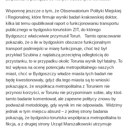
Wspomnę jeszcze o tym, że Obserwatorium Polityki Miejskiej
i Regionalnej, które firmuje wyniki badań krakowskiej doktor,
kilka lat temu opublikował raport o funkcjonowaniu transportu
publicznego w bydgosko-toruńskim ZIT, do którego
Bydgoszcz właścwiwie przymusił Toruń. Tamto opracowanie
pokazało, że o ile w bydgoskim obszarze funkcjonalnym
transport podmiejski w miarę funkcjonuje, choć też był
przykład Szubina z najdalszą przeciętną odległością do
przystanku, to w przypadku okolic Torunia wynik był fatalny. To
też wpływa na ocenę potencjału metropolitalnego naszych
miast, chcć w Bydgoszczy władze miasta tych badań nie
będę kwestionowały, gdyż dla tego miasta są to wnioski
pokazujące, że współraca metropolitalna z Toruniem nie
przynosi korzyści, w Toruniu nie przypominam sobie, aby ktoś
tamto badanie komentował, ale zapewne politycy znowu by
podważali metodologię, gdy wynik im nie odpowiada. Widzimy
jednak w tym miejscu absurd – z jednej strony badania
pokazują, że bydgosko-toruńska współpraca metropolitalna to
fikcja, a z drugiej strony Urząd Marszałkowski utrzymuje