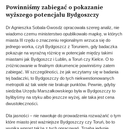
Powinniśmy zabiegać o pokazanie
wyższego potencjału Bydgoszczy
Dr Agnieszka Sobala-Gwosdz opracowała szereg analiz, nie
wiadomo czemu ministerstwo opublikowało mapkę, w których
miasta III rzędu o znaczeniu regionalnym wrzuca się do
jednego worka, czyli Bydgoszcz z Toruniem, gdy badaczka
pokazuje na wyraźną różnicę w potencjale między takimi
miastami jak Bydgoszcz i Lublin, a Toruń czy Kielce. O to
zróżnicowanie w finalnym dokumencie powinniśmy zatem
zabiegać. W szczególności, że jak wczytamy się w badania
tej badaczki, to Bydgoszczy do tych niekwestionowanych
metropolii aż tak wiele nie brakuje punktów. Pewnie, gdyby
siedziba Urzędu Marszałkowskiego była w Bydgoszczy to
bylibyśmy na styku albo jeszcze wyżej, ale taka jest cena
dwustołeczności.
Dla jasności – nie nawołuje do prowadzenia rozważańć o tym
które miasto jest ważniejsze Bydgoszczy czy Toruń, bo to
wynika wprost także z tych opracowań. Trzeba jedynie