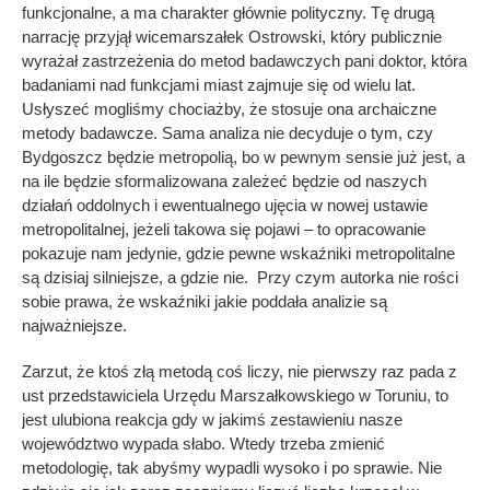
funkcjonalne, a ma charakter głównie polityczny. Tę drugą
narrację przyjął wicemarszałek Ostrowski, który publicznie
wyrażał zastrzeżenia do metod badawczych pani doktor, która
badaniami nad funkcjami miast zajmuje się od wielu lat.
Usłyszeć mogliśmy chociażby, że stosuje ona archaiczne
metody badawcze. Sama analiza nie decyduje o tym, czy
Bydgoszcz będzie metropolią, bo w pewnym sensie już jest, a
na ile będzie sformalizowana zależeć będzie od naszych
działań oddolnych i ewentualnego ujęcia w nowej ustawie
metropolitalnej, jeżeli takowa się pojawi – to opracowanie
pokazuje nam jedynie, gdzie pewne wskaźniki metropolitalne
są dzisiaj silniejsze, a gdzie nie. Przy czym autorka nie rości
sobie prawa, że wskaźniki jakie poddała analizie są
najważniejsze.
Zarzut, że ktoś złą metodą coś liczy, nie pierwszy raz pada z
ust przedstawiciela Urzędu Marszałkowskiego w Toruniu, to
jest ulubiona reakcja gdy w jakimś zestawieniu nasze
województwo wypada słabo. Wtedy trzeba zmienić
metodologię, tak abyśmy wypadli wysoko i po sprawie. Nie