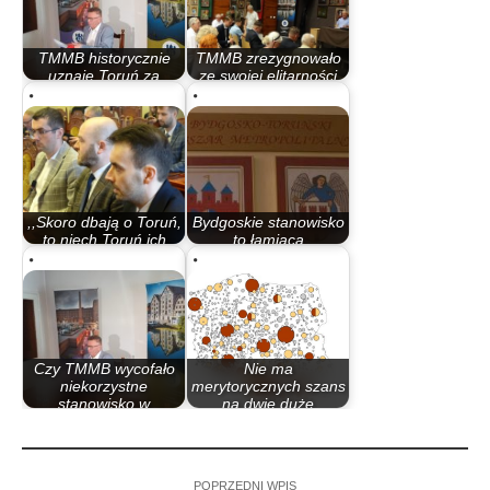
TMMB historycznie
TMMB zrezygnowało
uznaje Toruń za
ze swojej elitarności
metropolię
(komentarz)
,,Skoro dbają o Toruń,
Bydgoskie stanowisko
to niech Toruń ich
to łamiąca
finansuje”…
poprawność…
Czy TMMB wycofało
Nie ma
niekorzystne
merytorycznych szans
stanowisko w
na dwie duże
temacie…
metropolie…
POPRZEDNI WPIS