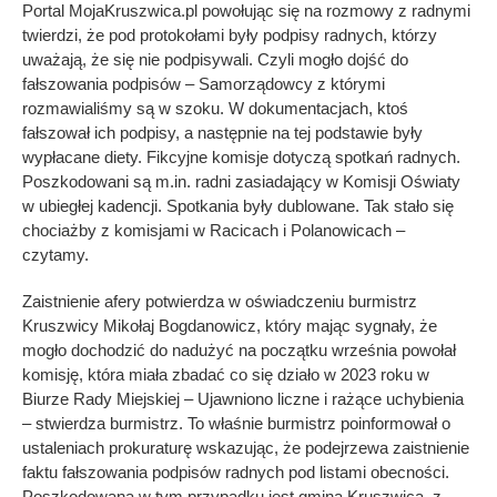
Portal MojaKruszwica.pl powołując się na rozmowy z radnymi
twierdzi, że pod protokołami były podpisy radnych, którzy
uważają, że się nie podpisywali. Czyli mogło dojść do
fałszowania podpisów – Samorządowcy z którymi
rozmawialiśmy są w szoku. W dokumentacjach, ktoś
fałszował ich podpisy, a następnie na tej podstawie były
wypłacane diety. Fikcyjne komisje dotyczą spotkań radnych.
Poszkodowani są m.in. radni zasiadający w Komisji Oświaty
w ubiegłej kadencji. Spotkania były dublowane. Tak stało się
chociażby z komisjami w Racicach i Polanowicach –
czytamy.
Zaistnienie afery potwierdza w oświadczeniu burmistrz
Kruszwicy Mikołaj Bogdanowicz, który mając sygnały, że
mogło dochodzić do nadużyć na początku września powołał
komisję, która miała zbadać co się działo w 2023 roku w
Biurze Rady Miejskiej – Ujawniono liczne i rażące uchybienia
– stwierdza burmistrz. To właśnie burmistrz poinformował o
ustaleniach prokuraturę wskazując, że podejrzewa zaistnienie
faktu fałszowania podpisów radnych pod listami obecności.
Poszkodowana w tym przypadku jest gmina Kruszwica, z