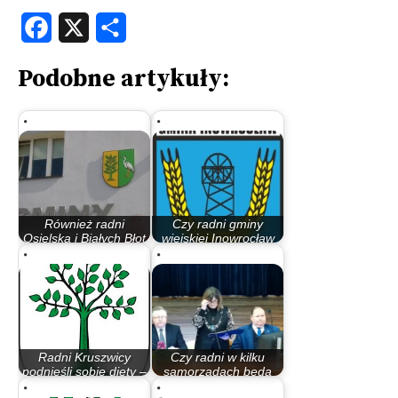
Facebook
X
Share
Podobne artykuły:
Również radni
Czy radni gminy
Osielska i Białych Błot
wiejskiej Inowrocław
być może będą…
będą musieli…
Radni Kruszwicy
Czy radni w kilku
podnieśli sobie diety –
samorządach będą
z datą wcześniejszą
musieli zwrócić…