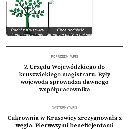
Radni z Kruszwicy
Chcą podnieść
kombinują jak nie
radnym diety, a oni nic
oddać diet
o tym nie…
POPRZEDNI WPIS
Z Urzędu Wojewódzkiego do
kruszwickiego magistratu. Były
wojewoda sprowadza dawnego
współpracownika
NASTĘPNY WPIS
Cukrownia w Kruszwicy zrezygnowała z
węgla. Pierwszymi beneficjentami