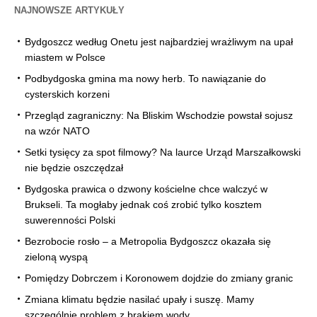
NAJNOWSZE ARTYKUŁY
Bydgoszcz według Onetu jest najbardziej wrażliwym na upał
miastem w Polsce
Podbydgoska gmina ma nowy herb. To nawiązanie do
cysterskich korzeni
Przegląd zagraniczny: Na Bliskim Wschodzie powstał sojusz
na wzór NATO
Setki tysięcy za spot filmowy? Na laurce Urząd Marszałkowski
nie będzie oszczędzał
Bydgoska prawica o dzwony kościelne chce walczyć w
Brukseli. Ta mogłaby jednak coś zrobić tylko kosztem
suwerenności Polski
Bezrobocie rosło – a Metropolia Bydgoszcz okazała się
zieloną wyspą
Pomiędzy Dobrczem i Koronowem dojdzie do zmiany granic
Zmiana klimatu będzie nasilać upały i suszę. Mamy
szczególnie problem z brakiem wody