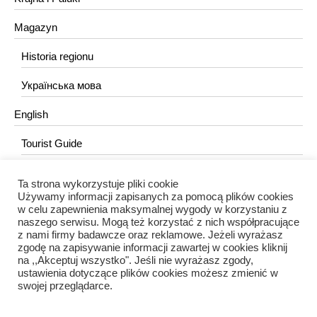
Magazyn
Historia regionu
Українська мова
English
Tourist Guide
Ta strona wykorzystuje pliki cookie
KONTAKT
Używamy informacji zapisanych za pomocą plików cookies
w celu zapewnienia maksymalnej wygody w korzystaniu z
redakcja@portalkujawski.pl
naszego serwisu. Mogą też korzystać z nich współpracujące
z nami firmy badawcze oraz reklamowe. Jeżeli wyrażasz
Redakcja
zgodę na zapisywanie informacji zawartej w cookies kliknij
na ,,Akceptuj wszystko". Jeśli nie wyrażasz zgody,
ustawienia dotyczące plików cookies możesz zmienić w
swojej przeglądarce.