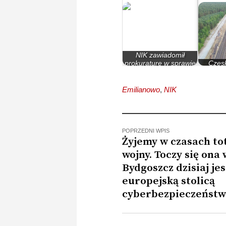
NIK zawiadomił
prokuraturę w sprawie
Czesk
bydgoskich tramwajów
Em
Emilianowo
,
NIK
POPRZEDNI WPIS
Żyjemy w czasach to
wojny. Toczy się ona 
Bydgoszcz dzisiaj jes
europejską stolicą
cyberbezpieczeńst