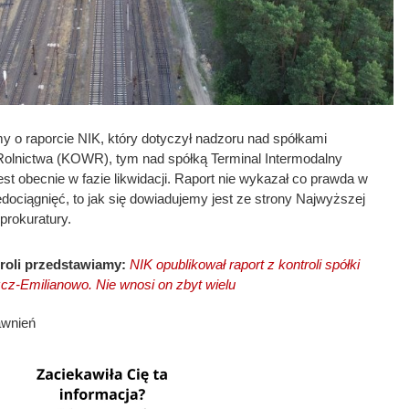
y o raporcie NIK, który dotyczył nadzoru nad spółkami
olnictwa (KOWR), tym nad spółką Terminal Intermodalny
st obecnie w fazie likwidacji. Raport nie wykazał co prawda w
dociągnięć, to jak się dowiadujemy jest ze strony Najwyższej
prokuratury.
troli przedstawiamy:
NIK opublikował raport z kontroli spółki
cz-Emilianowo. Nie wnosi on zbyt wielu
awnień