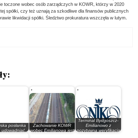
ie toczone wobec osób zarządczych w KOWR, którzy w 2020
tej spółki, czy też uznają za szkodliwe dla finansów publicznych
rawie likwidacji spółki. Śledztwo prokuratura wszczęła w lutym.
ły:
Terminal Bydgoszcz-
ska posłanka
Zachowanie KOWR
Emilianowo z
e udowadniać,
wobec Emilianowa jest
pozytywną weryfikacją
milianowo…
niezrozumiałe…
NIK