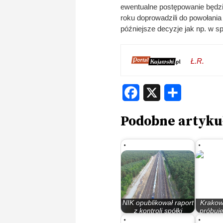
ewentualne postępowanie będz
roku doprowadzili do powołania 
późniejsze decyzje jak np. w sp
Ł.R.
Facebook
X
Share
Podobne artyku
NIK opublikował raport
Krakow
z kontroli spółki
próbuj
Terminal…
że E