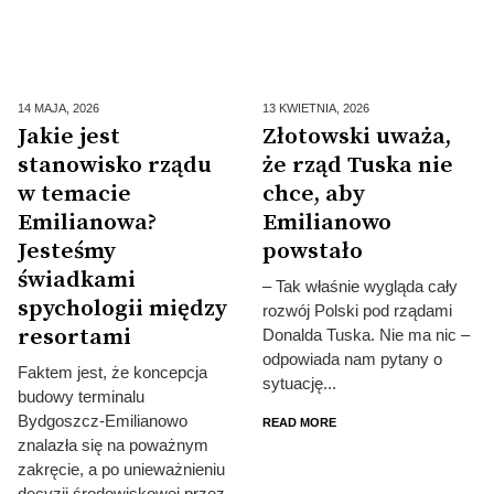
14 MAJA,
2026
13 KWIETNIA,
2026
Jakie jest
Złotowski uważa,
stanowisko rządu
że rząd Tuska nie
w temacie
chce, aby
Emilianowa?
Emilianowo
Jesteśmy
powstało
świadkami
– Tak właśnie wygląda cały
spychologii między
rozwój Polski pod rządami
resortami
Donalda Tuska. Nie ma nic –
odpowiada nam pytany o
Faktem jest, że koncepcja
sytuację...
budowy terminalu
Bydgoszcz-Emilianowo
READ MORE
znalazła się na poważnym
zakręcie, a po unieważnieniu
decyzji środowiskowej przez