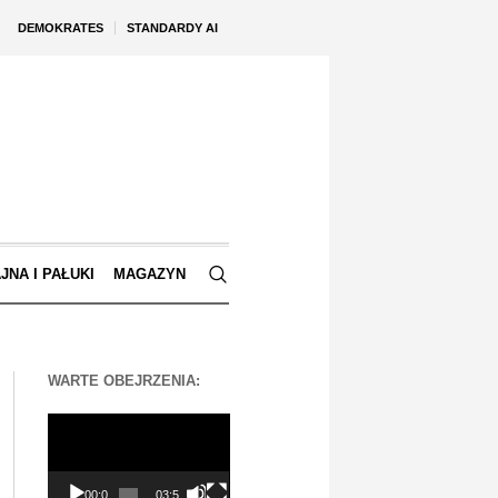
DEMOKRATES
STANDARDY AI
JNA I PAŁUKI
MAGAZYN
WARTE OBEJRZENIA:
Odtwarzacz
video
00:00
03:56