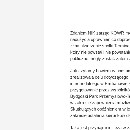
Zdaniem NIK zarząd KOWR mógł 
nadużycia uprawnień co doprow
zł na utworzenie spółki Termin
który nie powstał i nie powstan
publiczne mogły zostać zatem
Jak czytamy bowiem w podsum
zrealizowała celu dotyczącego
intermodalnego w Emilianowie 
przygotowanie przez wspólników 
Bydgoski Park Przemysłowo-Tec
w zakresie zapewnienia możli
Skutkujących opóźnieniem w jej
zakresie ustalenia kierunków d
Taka jest przynajmniej teza w