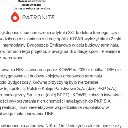
dopuścić się naruszenia artykułu 231 kodeksu karnego, czyli
adziło do działania na szkodę spółki. KOWR wyłożył około 2 mln
al Intermodalny Bydgoszcz-Emilianowo w celu budowy terminalu,
ie w ramach tego projektu, z uwagi na likwidację spółki. Pieniądze
 zmarnowane.
owaniu NIK: Utworzona przez KOWR w 2020 r. spółka TIBE nie
 przygotowania i budowy kolejowo-drogowego terminalu
koło Bydgoszczy. Główną przyczyną było nierzetelne
tej spółki, tj. Polskie Koleje Państwowe S.A. (dalej PKP S.A.),
hnologiczny Sp. z o.o. (dalej BPPT) i KOWR, założeń inwestycji
wości wykorzystania nieruchomości należących do PKP S.A.
 realizacji oraz nieefektywne współdziałanie wspólników w
alszego funkcjonowania TIBE.
 zawiadomieniu autorstwa NIK-u. Od śledczych zależeć będzie czy