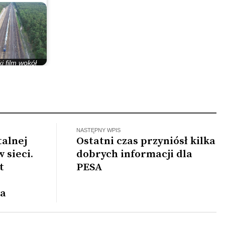
i film wokół
ilianowa
NASTĘPNY WPIS
talnej
Ostatni czas przyniósł kilka
w sieci.
dobrych informacji dla
t
PESA
wa