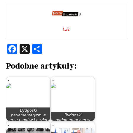
Ł.R.
Facebook
X
Share
Podobne artykuły:
Bydgoski
parlamentaryzm w
Bydgoski
erze rządów Leszka
parlamentaryzm w
Millera…
latach 90