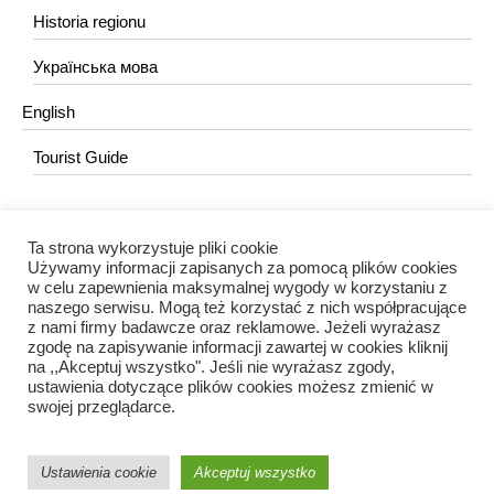
Historia regionu
Українська мова
English
Tourist Guide
KONTAKT
Ta strona wykorzystuje pliki cookie
Używamy informacji zapisanych za pomocą plików cookies
redakcja@portalkujawski.pl
w celu zapewnienia maksymalnej wygody w korzystaniu z
naszego serwisu. Mogą też korzystać z nich współpracujące
Redakcja
z nami firmy badawcze oraz reklamowe. Jeżeli wyrażasz
zgodę na zapisywanie informacji zawartej w cookies kliknij
na ,,Akceptuj wszystko". Jeśli nie wyrażasz zgody,
ustawienia dotyczące plików cookies możesz zmienić w
swojej przeglądarce.
Portal Kujawski © 2024 / Wszelkie prawa zastrzeżone.
Ustawienia cookie
Akceptuj wszystko