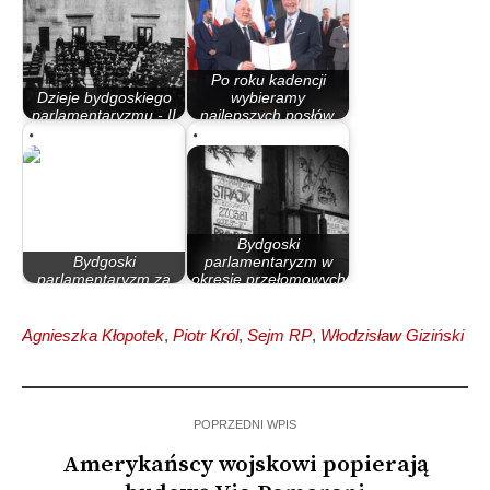
Po roku kadencji
Dzieje bydgoskiego
wybieramy
parlamentaryzmu - II
najlepszych posłów.
Rzeczypospolita
Jedno…
Bydgoski
Bydgoski
parlamentaryzm w
parlamentaryzm za
okresie przełomowych
rządów PO – PiS
lat 80.
Agnieszka Kłopotek
,
Piotr Król
,
Sejm RP
,
Włodzisław Giziński
POPRZEDNI WPIS
Amerykańscy wojskowi popierają