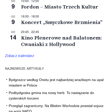
10:00
-
12:00
SIE
9
Fordon – Miasto Trzech Kultur
16:00
-
18:00
SIE
9
Koncert „Smyczkowe Brzmienia”
20:45
-
22:45
SIE
14
Kino Plenerowe nad Balatonem:
Cwaniaki z Hollywood
Zobacz kalendarz
NAJNOWSZE ARTYKUŁY
Bydgoszcz według Onetu jest najbardziej wrażliwym na upał
miastem w Polsce
Podbydgoska gmina ma nowy herb. To nawiązanie do
cysterskich korzeni
Przegląd zagraniczny: Na Bliskim Wschodzie powstał sojusz
na wzór NATO