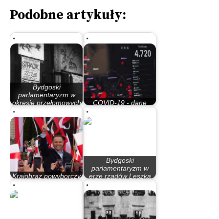
Podobne artykuły:
Bydgoski
parlamentaryzm w
okresie przełomowych
COVID-19 - dane
lat 80.
statystyczne
Bydgoski
parlamentaryzm w
Krajobraz powyborczy
erze rządów Leszka
Krajny i Pałuk
Millera…