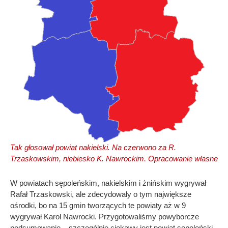
Tak głosował powiat nakielski. Na czerwono za R.
Trzaskowskim, niebiesko K. Nawrockim. Opracowanie własne
W powiatach sępoleńskim, nakielskim i żnińskim wygrywał
Rafał Trzaskowski, ale zdecydowały o tym największe
ośrodki, bo na 15 gmin tworzących te powiaty aż w 9
wygrywał Karol Nawrocki. Przygotowaliśmy powyborcze
podsumowanie – szczególnie ciekawy jest powiat sępoleński,