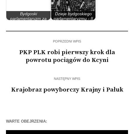
Bydgoski
Dzieje bydgoskiego
parlamentaryzm za
parlamentaryzmu - II
rządów PO – PiS
Rzeczypospolita
POPRZEDNI WPIS
PKP PLK robi pierwszy krok dla
powrotu pociągów do Kcyni
NASTĘPNY WPIS
Krajobraz powyborczy Krajny i Pałuk
WARTE OBEJRZENIA:
Odtwarzacz