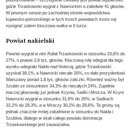
gdzie Trzaskowski wygrał z Nawrockim o zaledwie 41 głosów.
W pewnym sensie po zachodniej stronie województwa
kujawsko-pomorskiego w tych trzech powiatach może się
rozegrać zatem kluczowa walka w II turze.
Powiat nakielski
Pewnie wygrał w nim Rafał Trzaskowski w stosunku 33,6% do
27%, o prawie 2,6 tys. głosów. Kluczową rolę odegrał dla tego
wyniku odegrało Nakło nad Notecią, gdzie Trzaskowski
uzyskał 38,1%, a Nawrocki niecałe 26%, co dało prezydentowi
Warszawy ponad 1,8 tys. głosów zaliczki. Również ważny był
Szubin ze stosunkiem 34,3% do niecałych 24%. Zupełnie
inaczej głosowały już jednak Kcynia, Sadki i Mrocza. W Kcyni
Nawrocki wygrał w stosunku 31,8% do 26%, w Sadkach
32,2% do 28,3%, a w Mroczy 30,2% do 28,6%. Te gminy są
jednak znacznie mniej zaludnione w stosunku do Nakła i
Szubina, dlatego w skali całego powiatu dominacja
Trzaskowskiego jest zauważalna.