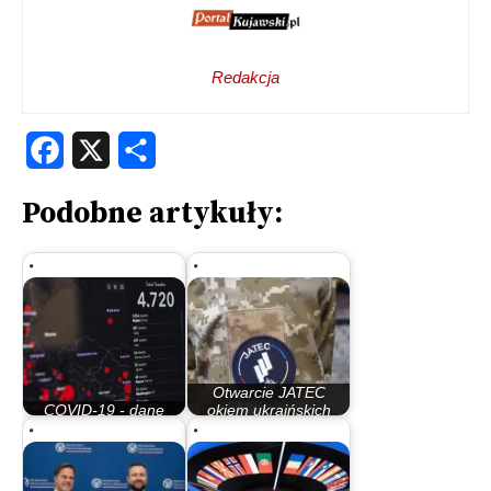
Redakcja
Facebook
X
Share
Podobne artykuły:
Otwarcie JATEC
COVID-19 - dane
okiem ukraińskich
statystyczne
mediów