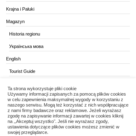
Krajna i Pałuki
Magazyn
Historia regionu
Українська мова
English
Tourist Guide
Ta strona wykorzystuje pliki cookie
KONTAKT
Używamy informacji zapisanych za pomocą plików cookies
w celu zapewnienia maksymalnej wygody w korzystaniu z
redakcja@portalkujawski.pl
naszego serwisu. Mogą też korzystać z nich współpracujące
z nami firmy badawcze oraz reklamowe. Jeżeli wyrażasz
Redakcja
zgodę na zapisywanie informacji zawartej w cookies kliknij
na ,,Akceptuj wszystko". Jeśli nie wyrażasz zgody,
ustawienia dotyczące plików cookies możesz zmienić w
swojej przeglądarce.