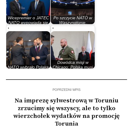
Wicepremier o JATEC
Po szczycie NATO w
NATO wypowiada się
Waszyngtonie.
już w formie…
Bydgoszcz stała się…
Dowódca misji w
NATO wybrało Polaka
Chicago: Polska musi
na szefa JATEC
przygotować się…
POPRZEDNI WPIS
Na imprezę sylwestrową w Toruniu
zrzucimy się wszyscy, ale to tylko
wierzchołek wydatków na promocję
Torunia