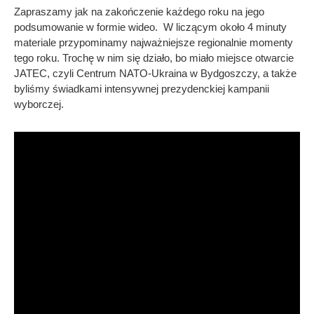
Zapraszamy jak na zakończenie każdego roku na jego
podsumowanie w formie wideo. W liczącym około 4 minuty
materiale przypominamy najważniejsze regionalnie momenty
tego roku. Trochę w nim się działo, bo miało miejsce otwarcie
JATEC, czyli Centrum NATO-Ukraina w Bydgoszczy, a także
byliśmy świadkami intensywnej prezydenckiej kampanii
wyborczej.