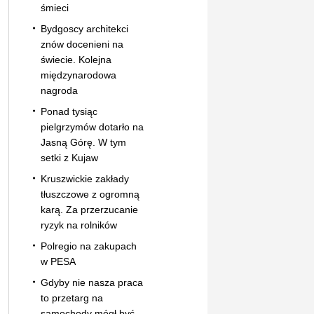
śmieci
Bydgoscy architekci
znów docenieni na
świecie. Kolejna
międzynarodowa
nagroda
Ponad tysiąc
pielgrzymów dotarło na
Jasną Górę. W tym
setki z Kujaw
Kruszwickie zakłady
tłuszczowe z ogromną
karą. Za przerzucanie
ryzyk na rolników
Polregio na zakupach
w PESA
Gdyby nie nasza praca
to przetarg na
samochody mógł być