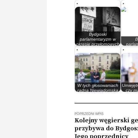
Bydgoski
parlamentaryzm w
B
okresie przełomowych
parla
lat 80.
l
W tych głosowaniach
Umiejęt
radna Niewiadomska
czy m
głosowała…
Cha
POPRZEDNI WPIS
Kolejny węgierski g
przybywa do Bydgosz
Jego poprzednicy