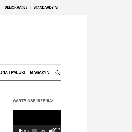
DEMOKRATES
STANDARDY AI
JNA I PAŁUKI
MAGAZYN
WARTE OBEJRZENIA:
Odtwarzacz
video
00:00
03:56