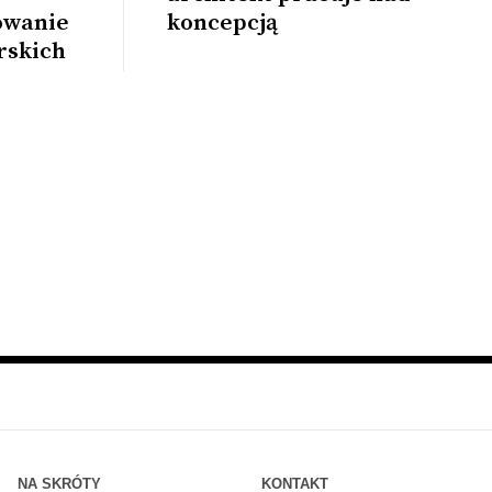
owanie
koncepcją
rskich
NA SKRÓTY
KONTAKT