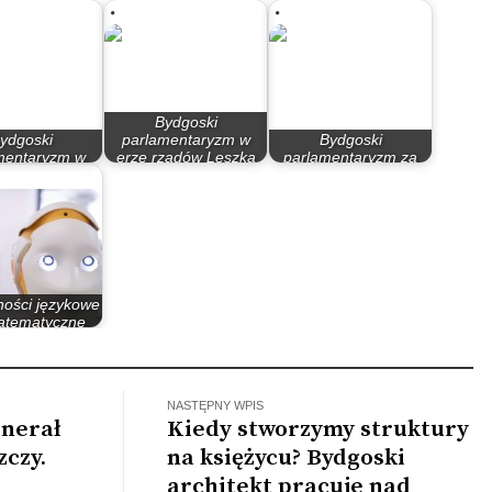
Bydgoski
ydgoski
parlamentaryzm w
Bydgoski
mentaryzm w
erze rządów Leszka
parlamentaryzm za
atach 90
Millera…
rządów PO – PiS
ności językowe
atematyczne
t GPT-4…
NASTĘPNY WPIS
enerał
Kiedy stworzymy struktury
czy.
na księżycu? Bydgoski
architekt pracuje nad