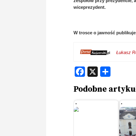
zespołów przy prezydencie, a
wiceprezydent.
W trosce o jawność publikujem
Łukasz Re
Facebook
X
Share
Podobne artyku