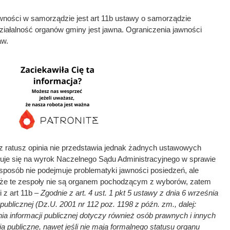
ności w samorządzie jest art 11b ustawy o samorządzie
ziałalność organów gminy jest jawna. Ograniczenia jawności
aw.
ez ratusz opinia nie przedstawia jednak żadnych ustawowych
łuje się na wyrok Naczelnego Sądu Administracyjnego w sprawie
sposób nie podejmuje problematyki jawności posiedzeń, ale
 że te zespoły nie są organem pochodzącym z wyborów, zatem
 z art 11b –
Zgodnie z art. 4 ust. 1 pkt 5 ustawy z dnia 6 września
 publicznej (Dz.U. 2001 nr 112 poz. 1198 z późn. zm., dalej:
a informacji publicznej dotyczy również osób prawnych i innych
a publiczne, nawet jeśli nie mają formalnego statusu organu