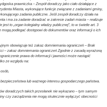
ydgoska prawniczka
– Zespół doradczy jako ciało działające z
ezydenta Miasta, wykonujące funkcje związane z zadaniami gminy,
ykonującego zadania publiczne. Jeśli zespół doradczy działa na
ta i ma za zadanie doradzać w zakresie zadań miasta – realizuje
e jest to „organ kolegialny władzy publicznej”, to w świetle art. 3
ace mogą podlegać dostępowi do dokumentów oraz informacji o ich
yjnym obowiązuje też zakaz domniemania ograniczeń
– Brak
ci – zakaz domniemania ograniczeń Zgodnie z zasadą wyrażoną
, ograniczenie prawa do informacji i jawności może nastąpić
ylko ze względu na:
 osób,
 bezpieczeństwa lub ważnego interesu gospodarczego państwa.
ów doradczych takich przesłanek nie wykazano – tym samym
iny czy zarządzenia nie mogą skutecznie wyłączyć obecności