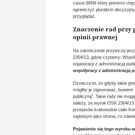
casus BRM który pomimo chęci 
ograniczyć pluralizm decyzyjn
przyglądać.
Znaczenie rad przy 
opinii prawnej
Na zakończenie przytoczę jes
2304/13, gdzie czytamy:
Wspóln
organizacji z administracją publ
współpracy z administracją p
Oznacza to, że gdyby takie gr
mógłby je zignorować, bowiem n
publiczną”. Takie rady nie mo
należy, że wyrok OSK 2304/13 
przepisów krakowskie ciało Ko
sądowym jako strona, co zdan
Pojawienie się tego wyroku w