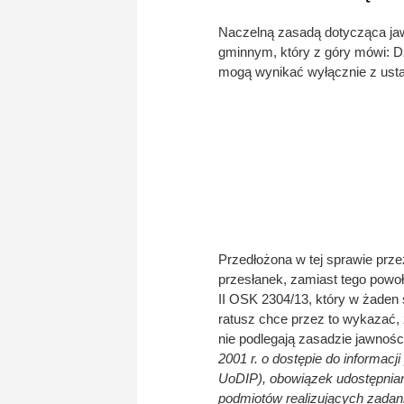
Naczelną zasadą dotycząca jaw
gminnym, który z góry mówi: D
mogą wynikać wyłącznie z ust
Przedłożona w tej sprawie prz
przesłanek, zamiast tego powo
II OSK 2304/13, który w żaden 
ratusz chce przez to wykazać,
nie podlegają zasadzie jawności
2001 r. o dostępie do informacji
UoDIP), obowiązek udostępniani
podmiotów realizujących zadani