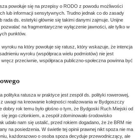
usza powołuje się na przepisy o RODO z powodu możliwości
ch lub informacji sensytywnych. Trudno jednak co do zasady
 rada ds. estetyki głównie się takimi danymi zajmuje. Unijne
zwalać na fragmentaryczne wyłączenie jawności, ale tylko w
ych punktów.
wyroku na który powołuje się ratusz, który wskazuje, że intencja
dnieniu wyroku (współpraca wielu podmiotów) nie jest
 wręcz przeciwnie, współpraca publiczno-społeczna powinna być
rowego
olityka ratusza w praktyce jest zespół ds. polityki rowerowej,
 z uwagi na kreowanie kolejności realizowania w Bydgoszczy
e dobry rok temu było głośno o tym, że Bydgoski Ruch Miejski od
 się jego członkiem, a zespół zdominowało środowisko
ak udało nam się ustalić, przed rokiem dogadano, że że BRM nie
zany na posiedzenia. W świetle tej opinii prawnej nikt spoza nie ma
niu, każdorazowo o osoba spoza decyduje przewodniczący, ale