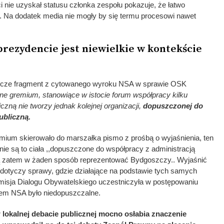
nie uzyskał statusu członka zespołu pokazuje, że łatwo
y. Na dodatek media nie mogły by się termu procesowi nawet
prezydencie jest niewielkie w kontekście
zcze fragment z cytowanego wyroku NSA w sprawie OSK
e gremium, stanowiące w istocie forum współpracy kilku
iczną nie tworzy jednak kolejnej organizacji,
dopuszczonej do
ubliczną.
emium skierowało do marszałka pismo z prośbą o wyjaśnienia, ten
ie są to ciała ,,dopuszczone do współpracy z administracją
gą zatem w żaden sposób reprezentować Bydgoszczy.. Wyjaśnić
dotyczy sprawy, gdzie działające na podstawie tych samych
misja Dialogu Obywatelskiego uczestniczyła w postępowaniu
iem NSA było niedopuszczalne.
 lokalnej debacie publicznej mocno osłabia znaczenie