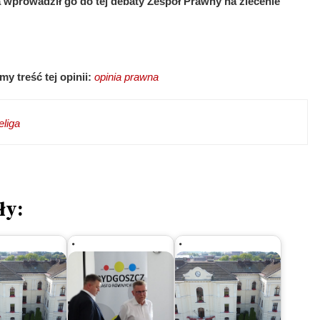
 wprowadził go do tej debaty Zespół Prawny na zlecenie
y treść tej opinii:
opinia prawna
liga
ły: