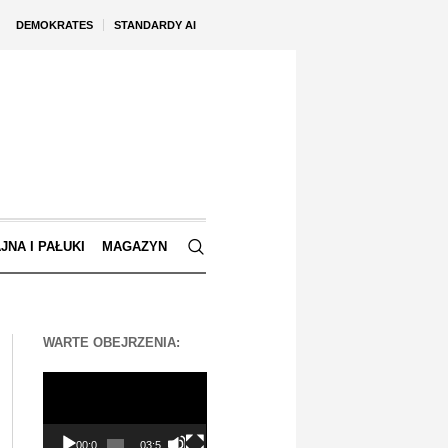
DEMOKRATES
STANDARDY AI
JNA I PAŁUKI
MAGAZYN
WARTE OBEJRZENIA:
Odtwarzacz
video
00:00
03:56