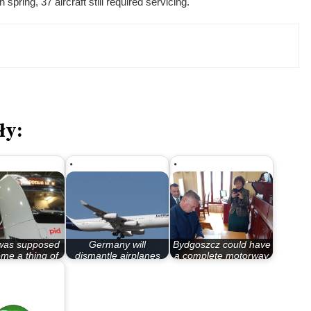
 spring, 37 aircraft still required servicing.
ły:
 was supposed
Germany will
Bydgoszcz could have
me a thing of
dismantle airplanes
a complete motorway
 past in…
into parts in…
ring