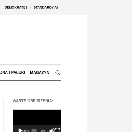
DEMOKRATES
STANDARDY AI
JNA I PAŁUKI
MAGAZYN
WARTE OBEJRZENIA:
Odtwarzacz
video
00:00
03:56