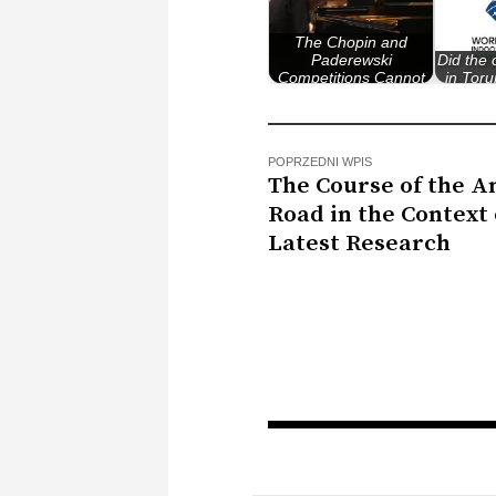
The Chopin and
Paderewski
Did the
Competitions Cannot
in Toru
Be Compared
o
POPRZEDNI WPIS
The Course of the 
Road in the Context 
Latest Research