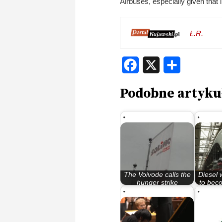
Airbuses, especially given that in
Ł.R.
Facebook
X
Share
Podobne artyku
The Voivode calls the
Diesel
hunger strike
to beco
“unacceptable…
the