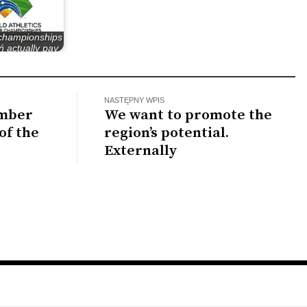
 championships
ń actually pay
ff for…
NASTĘPNY WPIS
Amber
We want to promote the
of the
region’s potential.
Externally