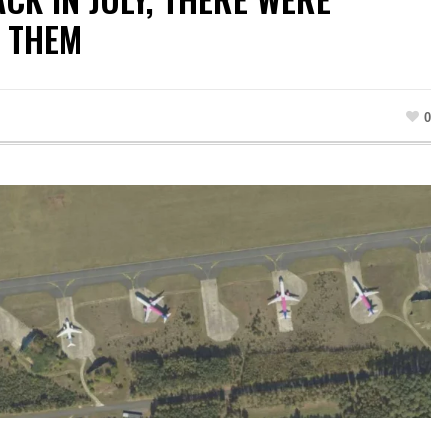
 THEM
0