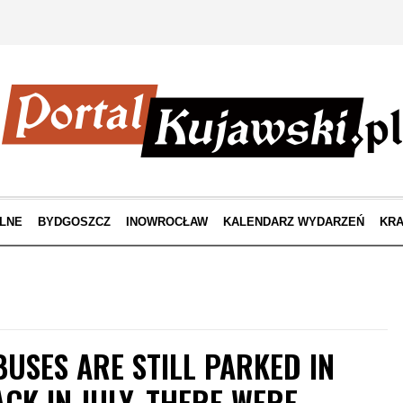
LNE
BYDGOSZCZ
INOWROCŁAW
KALENDARZ WYDARZEŃ
KRA
RBUSES ARE STILL PARKED IN
CK IN JULY, THERE WERE