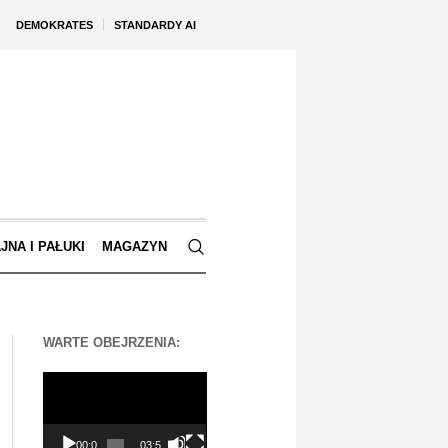
DEMOKRATES
STANDARDY AI
JNA I PAŁUKI
MAGAZYN
WARTE OBEJRZENIA:
Odtwarzacz
video
00:00
03:56