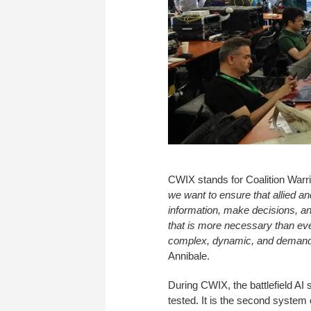
CWIX stands for Coalition Warrio
we want to ensure that allied 
information, make decisions, an
that is more necessary than ev
complex, dynamic, and demandin
Annibale.
During CWIX, the battlefield A
tested. It is the second system 