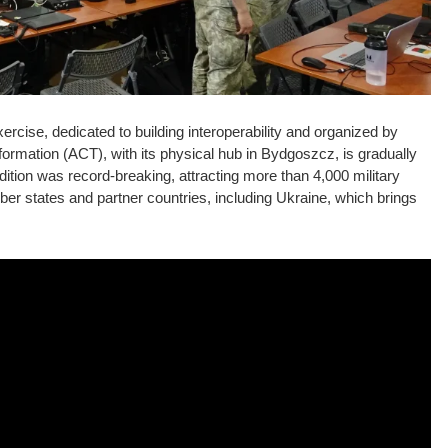
rcise, dedicated to building interoperability and organized by
mation (ACT), with its physical hub in Bydgoszcz, is gradually
dition was record-breaking, attracting more than 4,000 military
r states and partner countries, including Ukraine, which brings