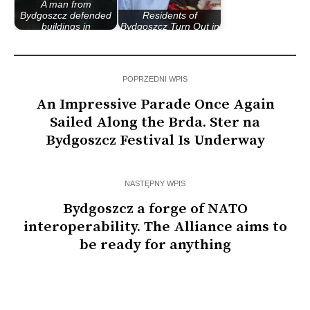
A man from
Bydgoszcz defended
Residents of
buildings in
Bydgoszcz Turn Out in
Budapest…
Large Numbers for…
POPRZEDNI WPIS
An Impressive Parade Once Again
Sailed Along the Brda. Ster na
Bydgoszcz Festival Is Underway
NASTĘPNY WPIS
Bydgoszcz a forge of NATO
interoperability. The Alliance aims to
be ready for anything