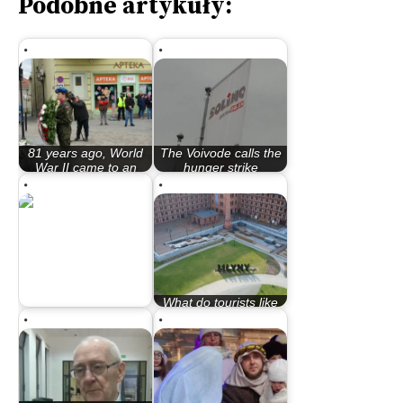
Podobne artykuły:
81 years ago, World
The Voivode calls the
War II came to an
hunger strike
end. However,…
“unacceptable…
What do tourists like
Home
about Bydgoszcz?