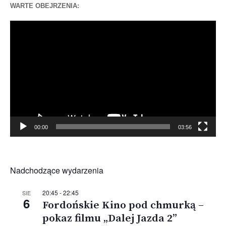
WARTE OBEJRZENIA:
Odtwarzacz
video
00:00
03:56
Nadchodzące wydarzenia
20:45
-
22:45
SIE
6
Fordońskie Kino pod chmurką –
pokaz filmu „Dalej Jazda 2”