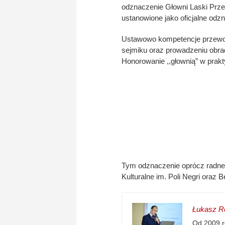
odznaczenie Głowni Laski Prz
ustanowione jako oficjalne o
Ustawowo kompetencje przewod
sejmiku oraz prowadzeniu obra
Honorowanie ,,głownią” w prakt
Tym odznaczenie oprócz radne
Kulturalne im. Poli Negri oraz B
Łukasz Re
Od 2009 r