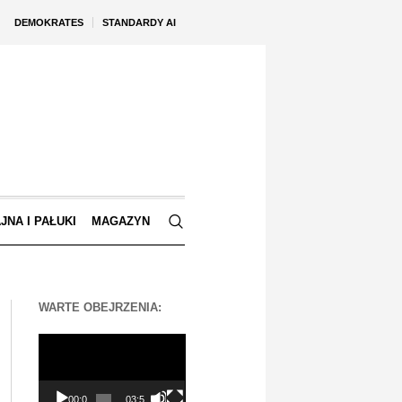
DEMOKRATES
STANDARDY AI
JNA I PAŁUKI
MAGAZYN
WARTE OBEJRZENIA:
Odtwarzacz
video
00:00
03:56