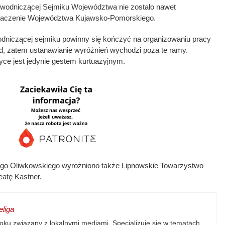
ewodniczącej Sejmiku Województwa nie zostało nawet
dznaczenie Województwa Kujawsko-Pomorskiego.
niczącej sejmiku powinny się kończyć na organizowaniu pracy
d, zatem ustanawianie wyróżnień wychodzi poza te ramy.
yce jest jedynie gestem kurtuazyjnym.
go Oliwkowskiego wyrożniono także Lipnowskie Towarzystwo
eatę Kastner.
liga
oku związany z lokalnymi mediami. Specjalizuje się w tematach