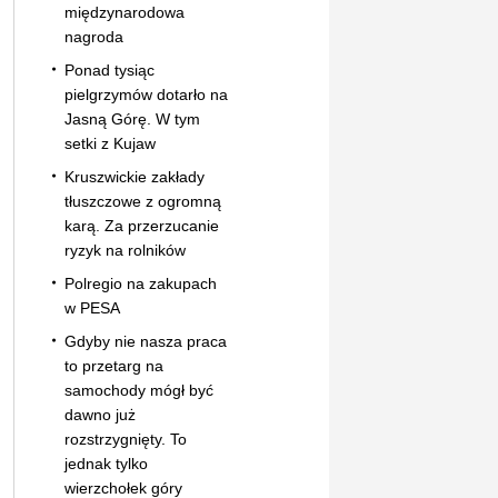
międzynarodowa
nagroda
Ponad tysiąc
pielgrzymów dotarło na
Jasną Górę. W tym
setki z Kujaw
Kruszwickie zakłady
tłuszczowe z ogromną
karą. Za przerzucanie
ryzyk na rolników
Polregio na zakupach
w PESA
Gdyby nie nasza praca
to przetarg na
samochody mógł być
dawno już
rozstrzygnięty. To
jednak tylko
wierzchołek góry