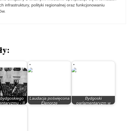
h infrastruktury, polityki regionalnej oraz funkcjonowaniu
ów.
ły:
 bydgoskiego
Laudacja poświęcona
Bydgoski
ntaryzmu - II
Elenorze
parlamentaryzm w
zypospolita
Harendarskiej
latach 90