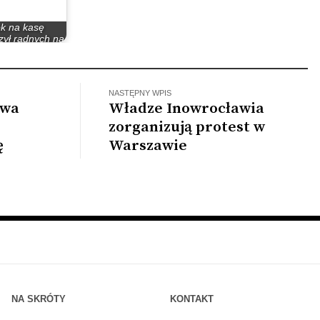
k na kasę
zył radnych na
sejmiku
NASTĘPNY WPIS
owa
Władze Inowrocławia
zorganizują protest w
ę
Warszawie
NA SKRÓTY
KONTAKT