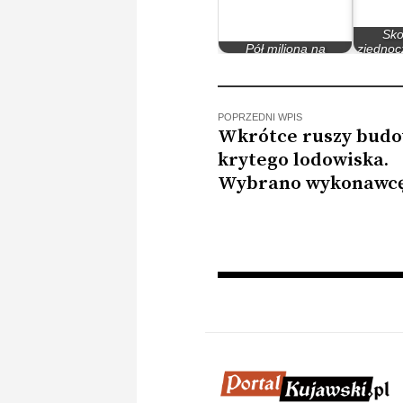
Sko
Pół miliona na
zjednoc
inowrocławski sport
POPRZEDNI WPIS
Wkrótce ruszy bud
krytego lodowiska.
Wybrano wykonawc