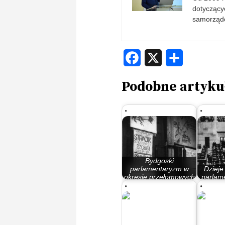
dotyczącyc
samorząd
Facebook
X
Share
Podobne artyku
Bydgoski
parlamentaryzm w
Dzieje
okresie przełomowych
parlame
lat 80.
Rzec