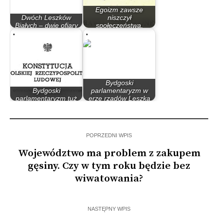
Egoizm zawsze
Dwóch Leszków
niszczył
Białych – dwie ofiary
społeczeństwa,
wojen domowych
potrzebujemy…
Bydgoski
Bydgoski
parlamentaryzm w
parlamentaryzm tuż
erze rządów Leszka
po II wojnie światowej
Millera…
POPRZEDNI WPIS
Województwo ma problem z zakupem
gęsiny. Czy w tym roku będzie bez
wiwatowania?
NASTĘPNY WPIS