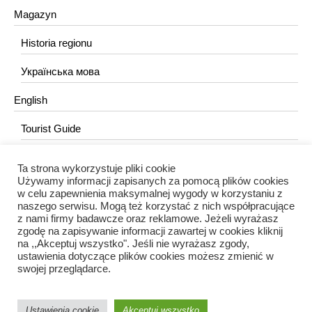
Magazyn
Historia regionu
Українська мова
English
Tourist Guide
Ta strona wykorzystuje pliki cookie
KONTAKT
Używamy informacji zapisanych za pomocą plików cookies
w celu zapewnienia maksymalnej wygody w korzystaniu z
redakcja@portalkujawski.pl
naszego serwisu. Mogą też korzystać z nich współpracujące
z nami firmy badawcze oraz reklamowe. Jeżeli wyrażasz
Redakcja
zgodę na zapisywanie informacji zawartej w cookies kliknij
na ,,Akceptuj wszystko". Jeśli nie wyrażasz zgody,
ustawienia dotyczące plików cookies możesz zmienić w
swojej przeglądarce.
Ustawienia cookie
Akceptuj wszystko