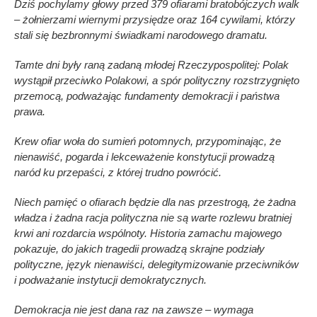
Dziś pochylamy głowy przed 379 ofiarami bratobójczych walk
– żołnierzami wiernymi przysiędze oraz 164 cywilami, którzy
stali się bezbronnymi świadkami narodowego dramatu.
Tamte dni były raną zadaną młodej Rzeczypospolitej: Polak
wystąpił przeciwko Polakowi, a spór polityczny rozstrzygnięto
przemocą, podważając fundamenty demokracji i państwa
prawa.
Krew ofiar woła do sumień potomnych, przypominając, że
nienawiść, pogarda i lekceważenie konstytucji prowadzą
naród ku przepaści, z której trudno powrócić.
Niech pamięć o ofiarach będzie dla nas przestrogą, że żadna
władza i żadna racja polityczna nie są warte rozlewu bratniej
krwi ani rozdarcia wspólnoty. Historia zamachu majowego
pokazuje, do jakich tragedii prowadzą skrajne podziały
polityczne, język nienawiści, delegitymizowanie przeciwników
i podważanie instytucji demokratycznych.
Demokracja nie jest dana raz na zawsze – wymaga