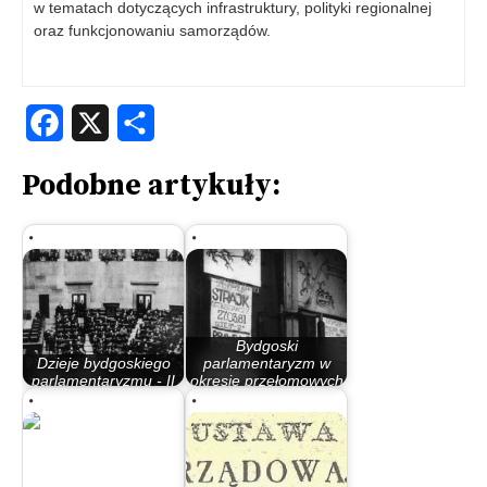
w tematach dotyczących infrastruktury, polityki regionalnej
oraz funkcjonowaniu samorządów.
Facebook
X
Share
Podobne artykuły:
Bydgoski
Dzieje bydgoskiego
parlamentaryzm w
parlamentaryzmu - II
okresie przełomowych
Rzeczypospolita
lat 80.